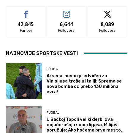
42,845
6,644
8,089
Fanovi
Follovers
Follovers
NAJNOVIJE SPORTSKE VESTI
FUDBAL
Arsenal novac predviđen za
Vinisijusa troše u Italiji: Sprema se
nova bomba od preko 130 miliona
evra!
FUDBAL
U Bačkoj Topoli veliki derbi dva
dojučerašnja superligaša, Milijaš
poručuje: Ako hoćemo prvo mesto,