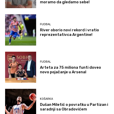
moramo da gledamo sebe!
FUDBAL
River oborio novi rekord i vratio
reprezentativca Argentine!
FUDBAL
Arteta za 75 miliona funti doveo
novo pojačanje u Arsenal
KOŠARKA
Dušan Miletić o povratku u Partizan i
saradnji sa Obradovićem