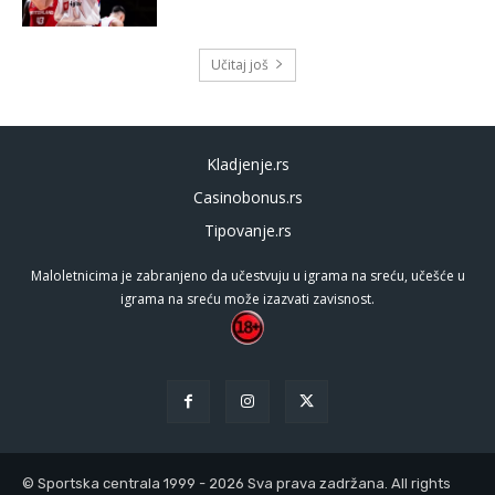
Učitaj još
Kladjenje.rs
Casinobonus.rs
Tipovanje.rs
Maloletnicima je zabranjeno da učestvuju u igrama na sreću, učešće u
igrama na sreću može izazvati zavisnost.
© Sportska centrala 1999 - 2026 Sva prava zadržana. All rights