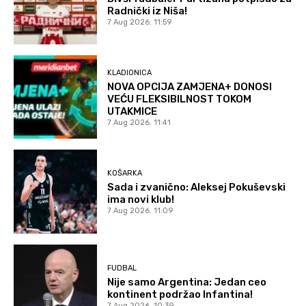
Radnički iz Niša!
7 Aug 2026. 11:59
KLADIONICA
NOVA OPCIJA ZAMJENA+ DONOSI
VEĆU FLEKSIBILNOST TOKOM
UTAKMICE
7 Aug 2026. 11:41
KOŠARKA
Sada i zvanično: Aleksej Pokuševski
ima novi klub!
7 Aug 2026. 11:09
FUDBAL
Nije samo Argentina: Jedan ceo
kontinent podržao Infantina!
7 Aug 2026. 10:39