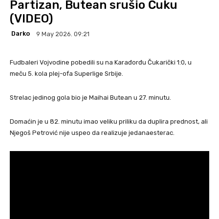
Partizan, Butean srušio Čuku
(VIDEO)
Darko
9 May 2026. 09:21
Fudbaleri Vojvodine pobedili su na Karađorđu Čukarički 1:0, u
meču 5. kola plej-ofa Superlige Srbije.
Strelac jedinog gola bio je Maihai Butean u 27. minutu.
Domaćin je u 82. minutu imao veliku priliku da duplira prednost, ali
Njegoš Petrović nije uspeo da realizuje jedanaesterac.