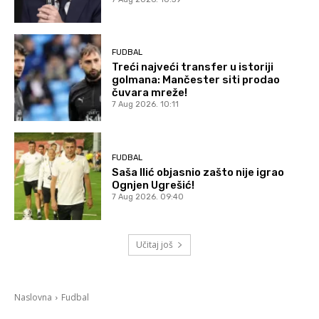
FUDBAL
Treći najveći transfer u istoriji
golmana: Mančester siti prodao
čuvara mreže!
7 Aug 2026. 10:11
FUDBAL
Saša Ilić objasnio zašto nije igrao
Ognjen Ugrešić!
7 Aug 2026. 09:40
Učitaj još