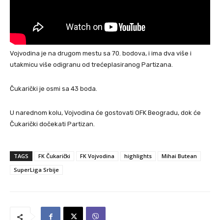
Vojvodina je na drugom mestu sa 70. bodova, i ima dva više i
utakmicu više odigranu od trećeplasiranog Partizana.
Čukarički je osmi sa 43 boda.
U narednom kolu, Vojvodina će gostovati OFK Beogradu, dok će
Čukarički dočekati Partizan.
TAGS
FK Čukarički
FK Vojvodina
highlights
Mihai Butean
SuperLiga Srbije