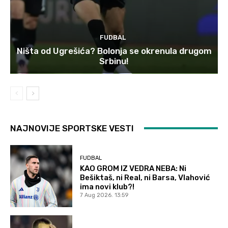
FUDBAL
Ništa od Ugrešića? Bolonja se okrenula drugom
Srbinu!
NAJNOVIJE SPORTSKE VESTI
FUDBAL
KAO GROM IZ VEDRA NEBA: Ni
Bešiktaš, ni Real, ni Barsa, Vlahović
ima novi klub?!
7 Aug 2026. 13:59