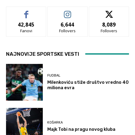
42,845
6,644
8,089
Fanovi
Follovers
Follovers
NAJNOVIJE SPORTSKE VESTI
FUDBAL
Milenkoviću stiže društvo vredno 40
miliona evra
KOŠARKA
Majk Tobi na pragu novog kluba