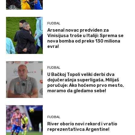
FUDBAL
Arsenal novac predviđen za
Vinisijusa troše u Italiji: Sprema se
nova bomba od preko 130 miliona
evra!
FUDBAL
U Bačkoj Topoli veliki derbi dva
dojučerašnja superligaša, Milijaš
poručuje: Ako hoćemo prvo mesto,
moramo da gledamo sebe!
FUDBAL
River oborio novi rekord i vratio
reprezentativca Argentine!