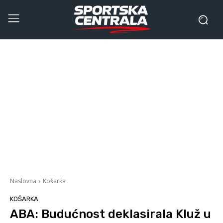
Naslovna
Košarka
KOŠARKA
ABA: Budućnost deklasirala Kluž u