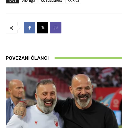
TAGS
ABA liga
KK Budućnost
KK Kluž
POVEZANI ČLANCI