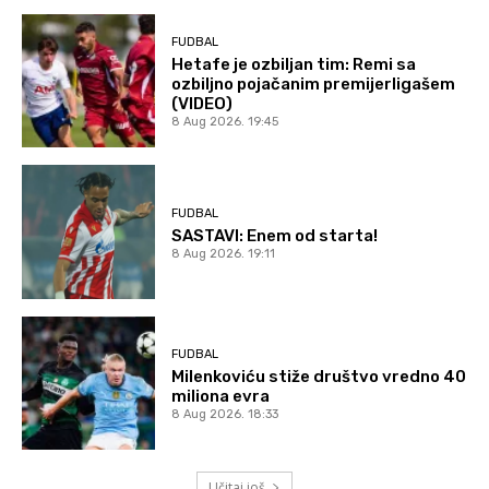
FUDBAL
Hetafe je ozbiljan tim: Remi sa
ozbiljno pojačanim premijerligašem
(VIDEO)
8 Aug 2026. 19:45
FUDBAL
SASTAVI: Enem od starta!
8 Aug 2026. 19:11
FUDBAL
Milenkoviću stiže društvo vredno 40
miliona evra
8 Aug 2026. 18:33
Učitaj još