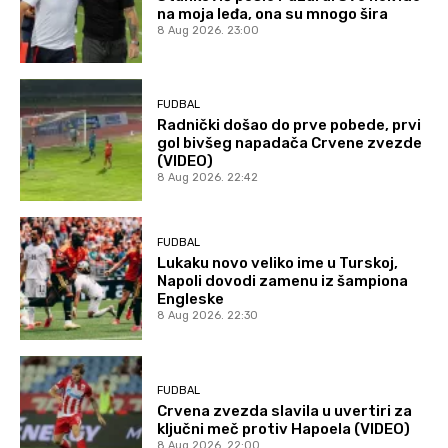
na moja leđa, ona su mnogo šira
8 Aug 2026. 23:00
FUDBAL
Radnički došao do prve pobede, prvi
gol bivšeg napadača Crvene zvezde
(VIDEO)
8 Aug 2026. 22:42
FUDBAL
Lukaku novo veliko ime u Turskoj,
Napoli dovodi zamenu iz šampiona
Engleske
8 Aug 2026. 22:30
FUDBAL
Crvena zvezda slavila u uvertiri za
ključni meč protiv Hapoela (VIDEO)
8 Aug 2026. 22:00