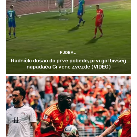
FUDBAL
Radnički došao do prve pobede, prvi gol bivšeg
napadača Crvene zvezde (VIDEO)