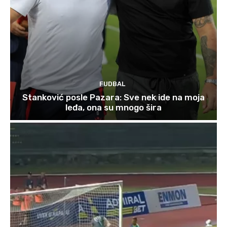
FUDBAL
Stanković posle Pazara: Sve nek ide na moja
leđa, ona su mnogo šira