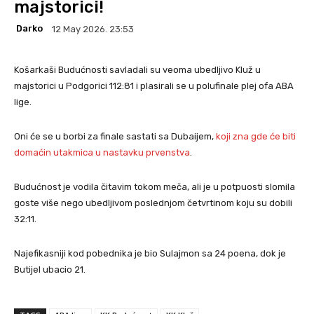
majstorici!
Darko
12 May 2026. 23:53
Košarkaši Budućnosti savladali su veoma ubedljivo Kluž u
majstorici u Podgorici 112:81 i plasirali se u polufinale plej ofa ABA
lige.
Oni će se u borbi za finale sastati sa Dubaijem,
koji zna gde će biti
domaćin utakmica u nastavku prvenstva
.
Budućnost je vodila čitavim tokom meča, ali je u potpuosti slomila
goste više nego ubedljivom poslednjom četvrtinom koju su dobili
32:11.
Najefikasniji kod pobednika je bio Sulajmon sa 24 poena, dok je
Butijel ubacio 21.