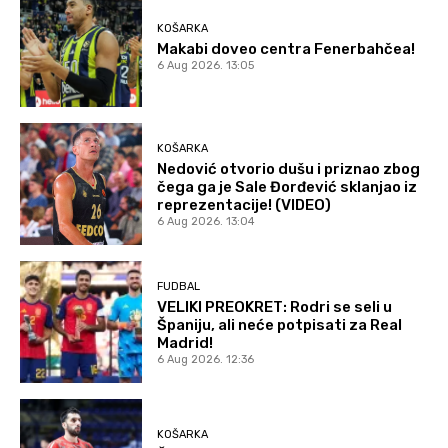
KOŠARKA
Makabi doveo centra Fenerbahčea!
6 Aug 2026. 13:05
KOŠARKA
Nedović otvorio dušu i priznao zbog
čega ga je Sale Đorđević sklanjao iz
reprezentacije! (VIDEO)
6 Aug 2026. 13:04
FUDBAL
VELIKI PREOKRET: Rodri se seli u
Španiju, ali neće potpisati za Real
Madrid!
6 Aug 2026. 12:36
KOŠARKA