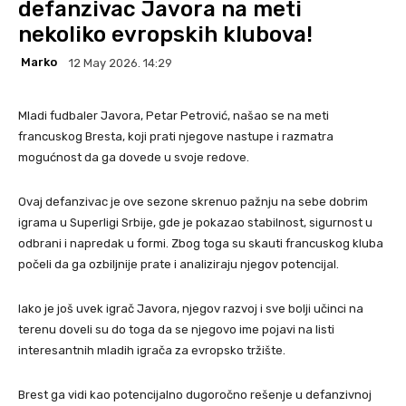
defanzivac Javora na meti
nekoliko evropskih klubova!
Marko
12 May 2026. 14:29
Mladi fudbaler Javora, Petar Petrović, našao se na meti
francuskog Bresta, koji prati njegove nastupe i razmatra
mogućnost da ga dovede u svoje redove.
Ovaj defanzivac je ove sezone skrenuo pažnju na sebe dobrim
igrama u Superligi Srbije, gde je pokazao stabilnost, sigurnost u
odbrani i napredak u formi. Zbog toga su skauti francuskog kluba
počeli da ga ozbiljnije prate i analiziraju njegov potencijal.
Iako je još uvek igrač Javora, njegov razvoj i sve bolji učinci na
terenu doveli su do toga da se njegovo ime pojavi na listi
interesantnih mladih igrača za evropsko tržište.
Brest ga vidi kao potencijalno dugoročno rešenje u defanzivnoj