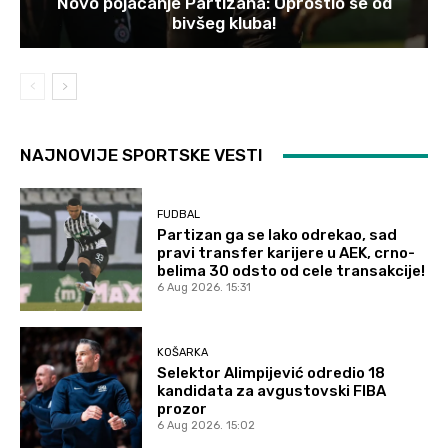
Novo pojačanje Partizana: Oprostio se od
bivšeg kluba!
NAJNOVIJE SPORTSKE VESTI
FUDBAL
Partizan ga se lako odrekao, sad
pravi transfer karijere u AEK, crno-
belima 30 odsto od cele transakcije!
6 Aug 2026. 15:31
KOŠARKA
Selektor Alimpijević odredio 18
kandidata za avgustovski FIBA
prozor
6 Aug 2026. 15:02