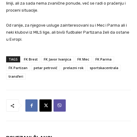
liniji, ali za sada nema zvanične ponude, već se radi o praćenju i
proceni situacije.
Od ranije, za njegove usluge zainteresovani su i Mec i Parma ali i
neki klubovi iz MlLS lige, ali bivši fudbaler Partizana želi da ostane
u Evropi.
TAGS
FK Brest
FK Javor Ivanjica
FK Mec
FK Parma
FK Partizan
petar petrović
prelazni rok
sportskacentrala
transferi