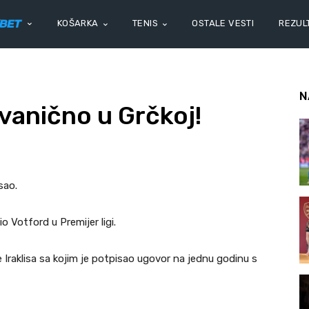
KOŠARKA
TENIS
OSTALE VESTI
REZULT
N
zvanično u Grčkoj!
sao.
io Votford u Premijer ligi.
e Iraklisa sa kojim je potpisao ugovor na jednu godinu s