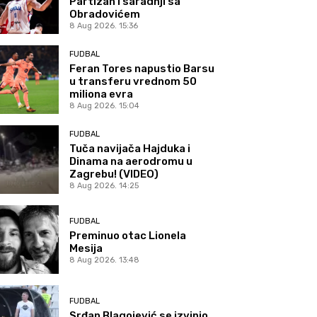
Partizan i saradnji sa
Obradovićem
8 Aug 2026. 15:36
FUDBAL
Feran Tores napustio Barsu
u transferu vrednom 50
miliona evra
8 Aug 2026. 15:04
FUDBAL
Tuča navijača Hajduka i
Dinama na aerodromu u
Zagrebu! (VIDEO)
8 Aug 2026. 14:25
FUDBAL
Preminuo otac Lionela
Mesija
8 Aug 2026. 13:48
FUDBAL
Srđan Blagojević se izvinio