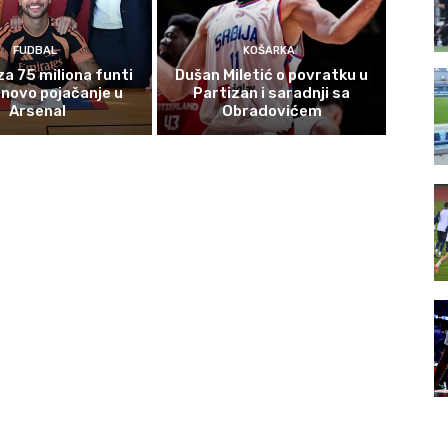
FUDBAL
KOŠARKA
za 75 miliona funti
Dušan Miletić o povratku u
novo pojačanje u
Partizan i saradnji sa
Arsenal
Obradovićem