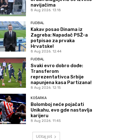
navijačima
8 Aug 2026. 13:18
FUDBAL
Kakav posao Dinama iz
Zagreba: Napadač PSŽ-a
potpisao za prvaka
Hrvatske!
8 Aug 2026. 12:44
FUDBAL
Svaki evro dobro dođe:
Transferom
reprezentativca Srbije
napunjena kasa Partizana!
8 Aug 2026. 12:15
KOŠARKA
Bolomboj neće pojačati
Unikahu, evo gde nastavlja
karijeru
8 Aug 2026. 11:45
Učitaj još