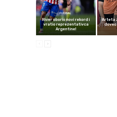
FUDBAL
River oborio novi rekord i
Arteta 
vratio reprezentativca
doveo 
Argentine!