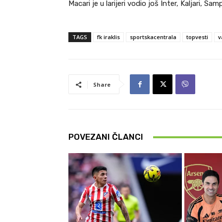
Macari je u larijeri vodio još Inter, Kaljari, Sa
TAGS
fk iraklis
sportskacentrala
topvesti
v
Share
POVEZANI ČLANCI