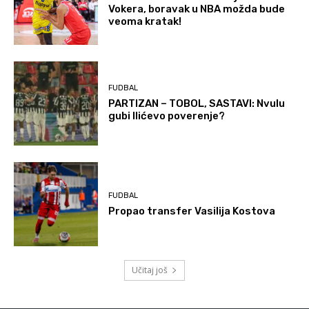
Vokera, boravak u NBA možda bude
veoma kratak!
FUDBAL
PARTIZAN – TOBOL, SASTAVI: Nvulu
gubi Ilićevo poverenje?
FUDBAL
Propao transfer Vasilija Kostova
Učitaj još