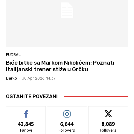
FUDBAL
Biće bitke sa Markom Nikolićem: Poznati
italijanski trener stiže u Grčku
Darko
-
30 Apr 2026. 14:37
OSTANITE POVEZANI
42,845
6,644
8,089
Fanovi
Follovers
Follovers