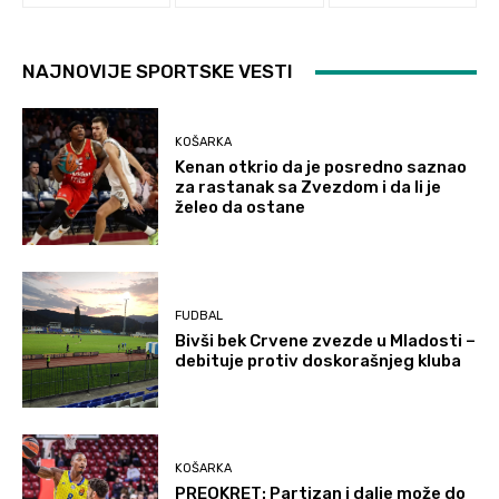
NAJNOVIJE SPORTSKE VESTI
KOŠARKA
Kenan otkrio da je posredno saznao
za rastanak sa Zvezdom i da li je
želeo da ostane
FUDBAL
Bivši bek Crvene zvezde u Mladosti –
debituje protiv doskorašnjeg kluba
KOŠARKA
PREOKRET: Partizan i dalje može do