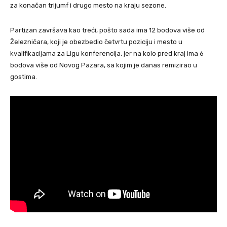
za konačan trijumf i drugo mesto na kraju sezone.
Partizan završava kao treći, pošto sada ima 12 bodova više od
Železničara, koji je obezbedio četvrtu poziciju i mesto u
kvalifikacijama za Ligu konferencija, jer na kolo pred kraj ima 6
bodova više od Novog Pazara, sa kojim je danas remizirao u
gostima.