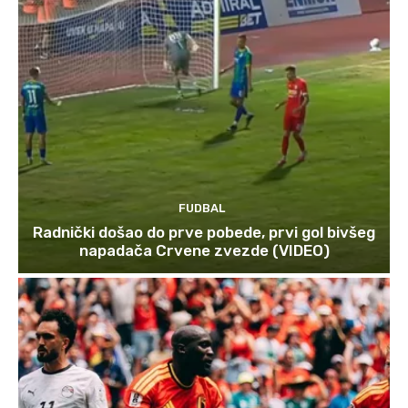
FUDBAL
Radnički došao do prve pobede, prvi gol bivšeg
napadača Crvene zvezde (VIDEO)