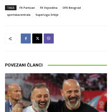
TAGS
FK Partizan
FK Vojvodina
OFK Beograd
sportskacentrala
SuperLiga Srbije
POVEZANI ČLANCI