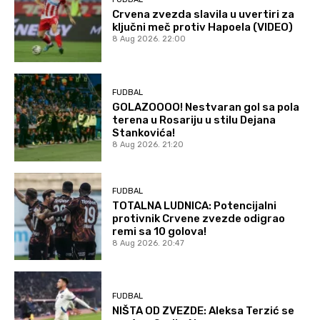
Crvena zvezda slavila u uvertiri za
ključni meč protiv Hapoela (VIDEO)
8 Aug 2026. 22:00
FUDBAL
GOLAZOOOO! Nestvaran gol sa pola
terena u Rosariju u stilu Dejana
Stankovića!
8 Aug 2026. 21:20
FUDBAL
TOTALNA LUDNICA: Potencijalni
protivnik Crvene zvezde odigrao
remi sa 10 golova!
8 Aug 2026. 20:47
FUDBAL
NIŠTA OD ZVEZDE: Aleksa Terzić se