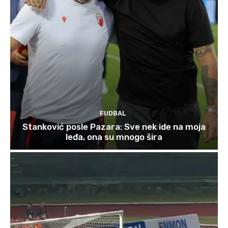
FUDBAL
Stanković posle Pazara: Sve nek ide na moja
leđa, ona su mnogo šira