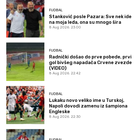
FUDBAL
Stanković posle Pazara: Sve nek ide
na moja leđa, ona su mnogo šira
8 Aug 2026. 23:00
FUDBAL
Radnički došao do prve pobede, prvi
gol bivšeg napadača Crvene zvezde
(VIDEO)
8 Aug 2026. 22:42
FUDBAL
Lukaku novo veliko ime u Turskoj,
Napoli dovodi zamenu iz šampiona
Engleske
8 Aug 2026. 22:30
FUDBAL