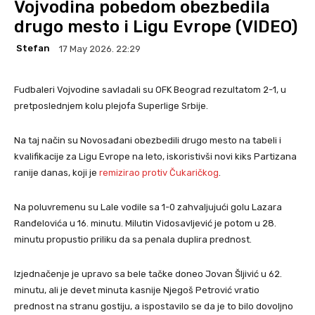
Vojvodina pobedom obezbedila
drugo mesto i Ligu Evrope (VIDEO)
Stefan
17 May 2026. 22:29
Fudbaleri Vojvodine savladali su OFK Beograd rezultatom 2-1, u
pretposlednjem kolu plejofa Superlige Srbije.
Na taj način su Novosađani obezbedili drugo mesto na tabeli i
kvalifikacije za Ligu Evrope na leto, iskoristivši novi kiks Partizana
ranije danas, koji je
remizirao protiv Čukaričkog
.
Na poluvremenu su Lale vodile sa 1-0 zahvaljujući golu Lazara
Ranđelovića u 16. minutu. Milutin Vidosavljević je potom u 28.
minutu propustio priliku da sa penala duplira prednost.
Izjednačenje je upravo sa bele tačke doneo Jovan Šljivić u 62.
minutu, ali je devet minuta kasnije Njegoš Petrović vratio
prednost na stranu gostiju, a ispostavilo se da je to bilo dovoljno