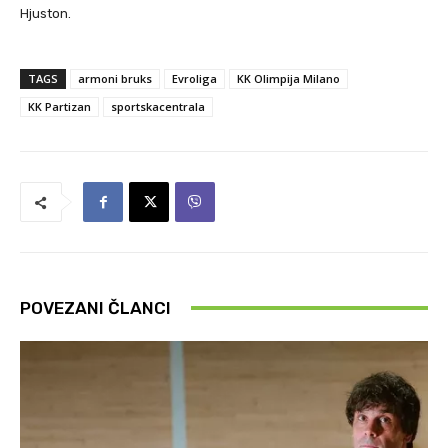
Hjuston.
TAGS
armoni bruks
Evroliga
KK Olimpija Milano
KK Partizan
sportskacentrala
POVEZANI ČLANCI