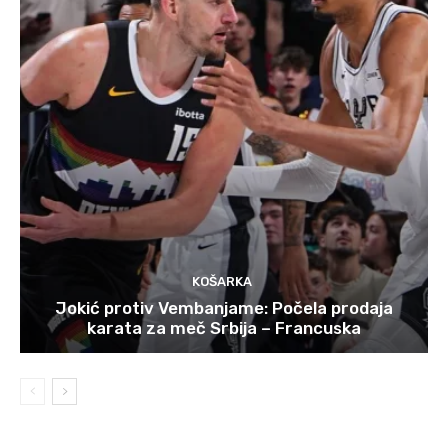
KOŠARKA
Jokić protiv Vembanjame: Počela prodaja
karata za meč Srbija – Francuska