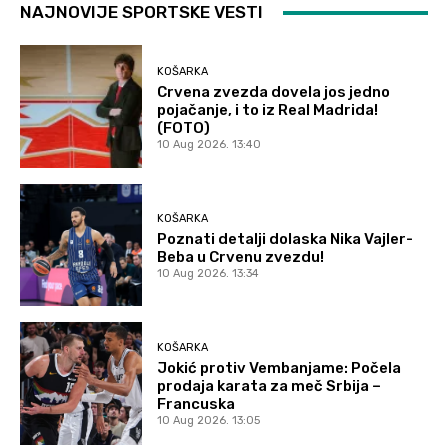
NAJNOVIJE SPORTSKE VESTI
KOŠARKA
Crvena zvezda dovela jos jedno
pojačanje, i to iz Real Madrida!
(FOTO)
10 Aug 2026. 13:40
KOŠARKA
Poznati detalji dolaska Nika Vajler-
Beba u Crvenu zvezdu!
10 Aug 2026. 13:34
KOŠARKA
Jokić protiv Vembanjame: Počela
prodaja karata za meč Srbija –
Francuska
10 Aug 2026. 13:05