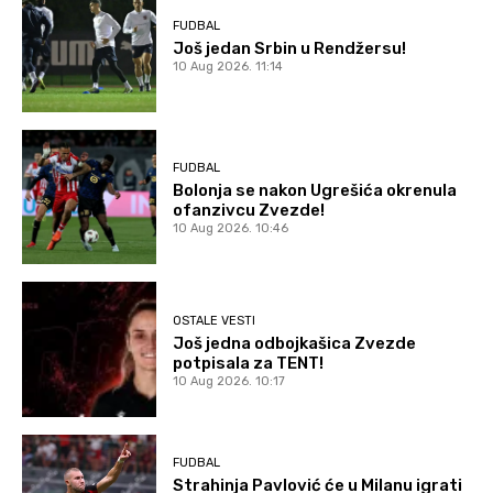
FUDBAL
Još jedan Srbin u Rendžersu!
10 Aug 2026. 11:14
FUDBAL
Bolonja se nakon Ugrešića okrenula
ofanzivcu Zvezde!
10 Aug 2026. 10:46
OSTALE VESTI
Još jedna odbojkašica Zvezde
potpisala za TENT!
10 Aug 2026. 10:17
FUDBAL
Strahinja Pavlović će u Milanu igrati