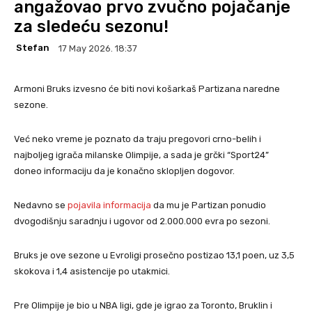
angažovao prvo zvučno pojačanje
za sledeću sezonu!
Stefan
17 May 2026. 18:37
Armoni Bruks izvesno će biti novi košarkaš Partizana naredne
sezone.
Već neko vreme je poznato da traju pregovori crno-belih i
najboljeg igrača milanske Olimpije, a sada je grčki “Sport24”
doneo informaciju da je konačno sklopljen dogovor.
Nedavno se
pojavila informacija
da mu je Partizan ponudio
dvogodišnju saradnju i ugovor od 2.000.000 evra po sezoni.
Bruks je ove sezone u Evroligi prosečno postizao 13,1 poen, uz 3,5
skokova i 1,4 asistencije po utakmici.
Pre Olimpije je bio u NBA ligi, gde je igrao za Toronto, Bruklin i