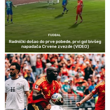
FUDBAL
Radnički došao do prve pobede, prvi gol bivšeg
napadača Crvene zvezde (VIDEO)