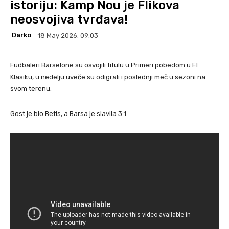
istoriju: Kamp Nou je Flikova
neosvojiva tvrđava!
Darko
18 May 2026. 09:03
Fudbaleri Barselone su osvojili titulu u Primeri pobedom u El
Klasiku, u nedelju uveče su odigrali i poslednji meč u sezoni na
svom terenu.
Gost je bio Betis, a Barsa je slavila 3:1.