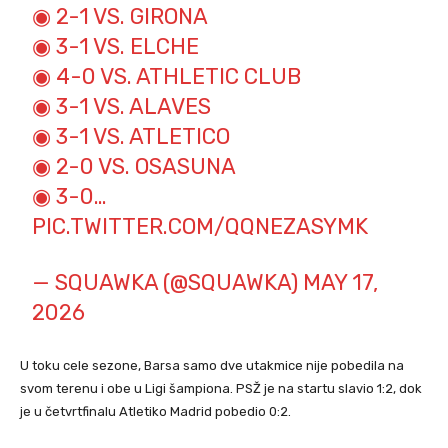
◉ 2-1 VS. GIRONA
◉ 3-1 VS. ELCHE
◉ 4-0 VS. ATHLETIC CLUB
◉ 3-1 VS. ALAVES
◉ 3-1 VS. ATLETICO
◉ 2-0 VS. OSASUNA
◉ 3-0…
PIC.TWITTER.COM/QQNEZASYMK
— SQUAWKA (@SQUAWKA)
MAY 17,
2026
U toku cele sezone, Barsa samo dve utakmice nije pobedila na
svom terenu i obe u Ligi šampiona. PSŽ je na startu slavio 1:2, dok
je u četvrtfinalu Atletiko Madrid pobedio 0:2.