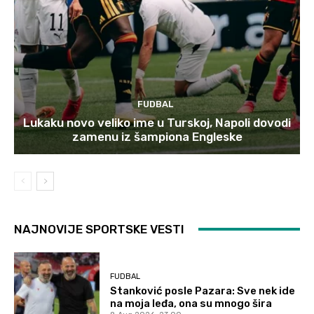
FUDBAL
Lukaku novo veliko ime u Turskoj, Napoli dovodi
zamenu iz šampiona Engleske
NAJNOVIJE SPORTSKE VESTI
FUDBAL
Stanković posle Pazara: Sve nek ide
na moja leđa, ona su mnogo šira