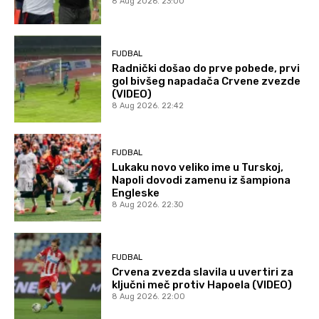
8 Aug 2026. 23:00
FUDBAL
Radnički došao do prve pobede, prvi
gol bivšeg napadača Crvene zvezde
(VIDEO)
8 Aug 2026. 22:42
FUDBAL
Lukaku novo veliko ime u Turskoj,
Napoli dovodi zamenu iz šampiona
Engleske
8 Aug 2026. 22:30
FUDBAL
Crvena zvezda slavila u uvertiri za
ključni meč protiv Hapoela (VIDEO)
8 Aug 2026. 22:00