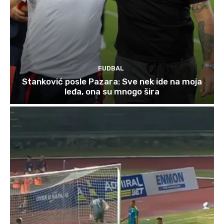
FUDBAL
Stanković posle Pazara: Sve nek ide na moja
leđa, ona su mnogo šira