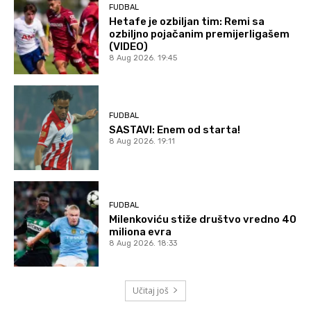
FUDBAL
Hetafe je ozbiljan tim: Remi sa
ozbiljno pojačanim premijerligašem
(VIDEO)
8 Aug 2026. 19:45
FUDBAL
SASTAVI: Enem od starta!
8 Aug 2026. 19:11
FUDBAL
Milenkoviću stiže društvo vredno 40
miliona evra
8 Aug 2026. 18:33
Učitaj još