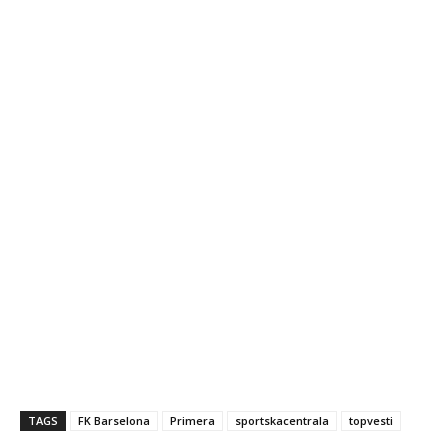
TAGS
FK Barselona
Primera
sportskacentrala
topvesti