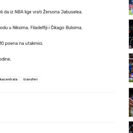
li da iz NBA lige vrati Žersona Jabuselea.
u u Niksima, Filadelfiji i Čikago Bulsima.
 10 poena na utakmici.
odine.
skacentrala
transferi