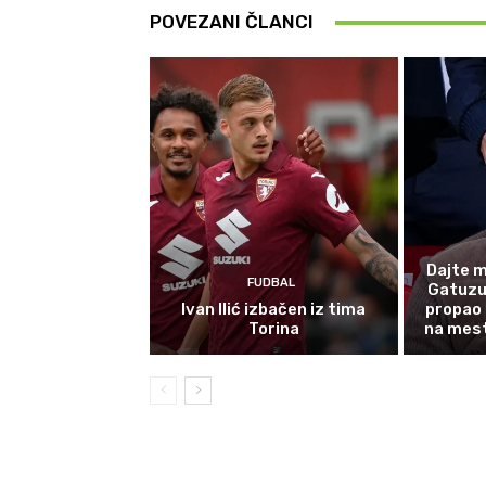
POVEZANI ČLANCI
Dajte m
FUDBAL
Gatuzu 
Ivan Ilić izbačen iz tima
propao 
Torina
na mest