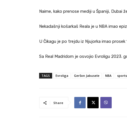
Naime, kako prenose mediji u Španiji, Dubai že
Nekadašnji košarkaš Reala je u NBA imao epizod
U Čikagu je po trejdu iz Njujorka imao prosek
Sa Real Madridom je osvojio Evroligu 2023. g
TAGS
Evroliga
Geršon Jabusele
NBA
sport
Share