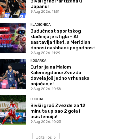
Bivši igrač Partizana u
Japanu!
9 Aug 2026. 11:51
KLADIONICA
Budućnost sportskog
klađenja je stigla – AI
sastavlja tiket, a Meridian
donosi cashback pogodnost
9 Aug 2026. 11:29
KOŠARKA
Euforija na Malom
Kalemegdanu: Zvezda
dovela još jedno vrhunsko
pojačanje!
9 Aug 2026. 10:58
FUDBAL
Bivši igrač Zvezde za 12
minuta upisao 2 gola i
asistenciju!
9 Aug 2026. 10:23
Učitaj još