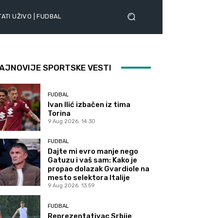
ATI UŽIVO | FUDBAL
AJNOVIJE SPORTSKE VESTI
FUDBAL
Ivan Ilić izbačen iz tima
Torina
9 Aug 2026. 14:30
FUDBAL
Dajte mi evro manje nego
Gatuzu i vaš sam: Kako je
propao dolazak Gvardiole na
mesto selektora Italije
9 Aug 2026. 13:59
FUDBAL
Reprezentativac Srbije