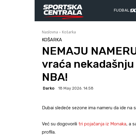
FUDBAL
Naslovna
Košarka
KOŠARKA
NEMAJU NAMERU 
vraća nekadašnju 
NBA!
Darko
18 May 2026. 14:58
Dubai sledeće sezone ima nameru da ide na sve
Već su dogovorili
tri pojačanja iz Monaka
, a 
profila.