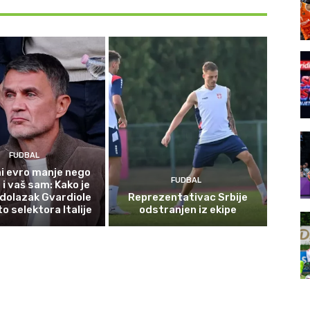
FUDBAL
i evro manje nego
FUDBAL
i vaš sam: Kako je
dolazak Gvardiole
Reprezentativac Srbije
o selektora Italije
odstranjen iz ekipe