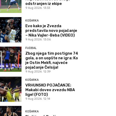
odstranjen iz ekipe
9 Aug 2026. 13:33
KOŠARKA
Evo kako je Zvezda
predstavila novo pojačanje
– Nika Vajler-Beba (VIDEO)
9 Aug 2026. 13:06
FUDBAL
Zbog njega tim postigne 74
gola, a on uopšte ne igra: Ko
je Ostin Mekfi, najveće
pojačanje Čelsija!
9 Aug 2026. 12:39
KOŠARKA
VRHUNSKO POJAČANJE:
Makabi doveo zvezdu NBA
lige! (FOTO)
9 Aug 2026. 12:14
KOŠARKA