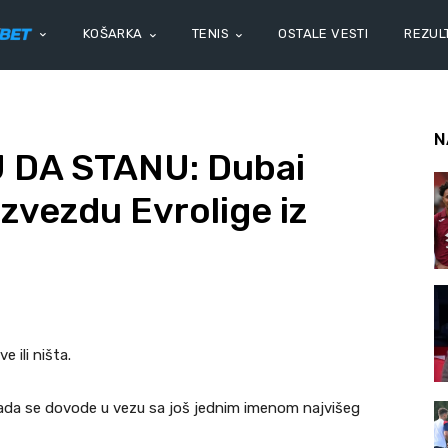
KOŠARKA
TENIS
OSTALE VESTI
REZULT
N
DA STANU: Dubai
zvezdu Evrolige iz
 ili ništa.
sada se dovode u vezu sa još jednim imenom najvišeg