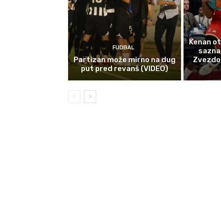
Kenan ot
FUDBAL
sazna
Partizan može mirno na dug
Zvezdom 
put pred revanš (VIDEO)