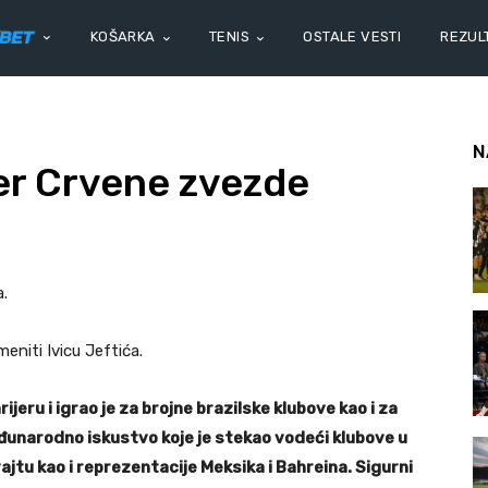
KOŠARKA
TENIS
OSTALE VESTI
REZULT
N
ner Crvene zvezde
.
meniti Ivicu Jeftića.
jeru i igrao je za brojne brazilske klubove kao i za
đunarodno iskustvo koje je stekao vodeći klubove u
ajtu kao i reprezentacije Meksika i Bahreina. Sigurni