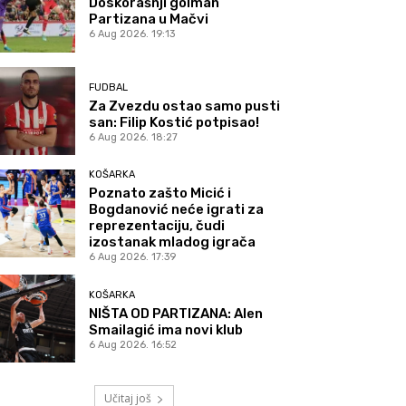
Doskorašnji golman
Partizana u Mačvi
6 Aug 2026. 19:13
FUDBAL
Za Zvezdu ostao samo pusti
san: Filip Kostić potpisao!
6 Aug 2026. 18:27
KOŠARKA
Poznato zašto Micić i
Bogdanović neće igrati za
reprezentaciju, čudi
izostanak mladog igrača
6 Aug 2026. 17:39
KOŠARKA
NIŠTA OD PARTIZANA: Alen
Smailagić ima novi klub
6 Aug 2026. 16:52
Učitaj još