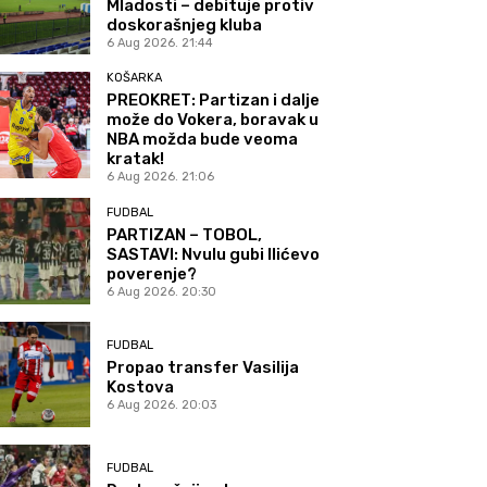
Mladosti – debituje protiv
doskorašnjeg kluba
6 Aug 2026. 21:44
KOŠARKA
PREOKRET: Partizan i dalje
može do Vokera, boravak u
NBA možda bude veoma
kratak!
6 Aug 2026. 21:06
FUDBAL
PARTIZAN – TOBOL,
SASTAVI: Nvulu gubi Ilićevo
poverenje?
6 Aug 2026. 20:30
FUDBAL
Propao transfer Vasilija
Kostova
6 Aug 2026. 20:03
FUDBAL