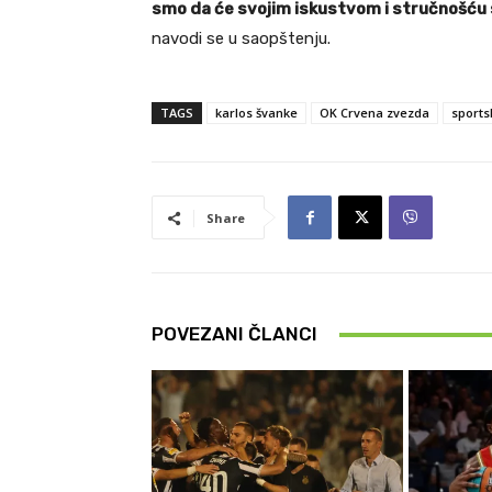
smo da će svojim iskustvom i stručnošću s
navodi se u saopštenju.
TAGS
karlos švanke
OK Crvena zvezda
sports
Share
POVEZANI ČLANCI