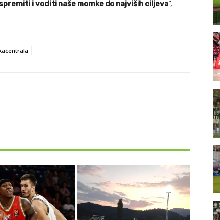
premiti i voditi naše momke do najviših ciljeva
“,
kacentrala