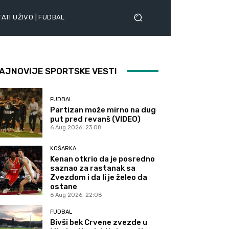
ATI UŽIVO | FUDBAL
AJNOVIJE SPORTSKE VESTI
FUDBAL
Partizan može mirno na dug
put pred revanš (VIDEO)
6 Aug 2026. 23:08
KOŠARKA
Kenan otkrio da je posredno
saznao za rastanak sa
Zvezdom i da li je želeo da
ostane
6 Aug 2026. 22:08
FUDBAL
Bivši bek Crvene zvezde u