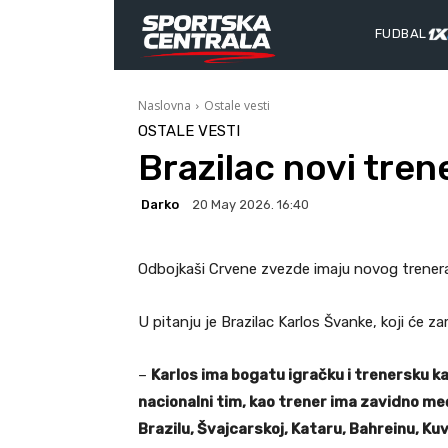
FUDBAL
Naslovna
Ostale vesti
OSTALE VESTI
Brazilac novi tre
Darko
20 May 2026. 16:40
Odbojkaši Crvene zvezde imaju novog trenera
U pitanju je Brazilac Karlos Švanke, koji će za
–
Karlos ima bogatu igračku i trenersku kari
nacionalni tim, kao trener ima zavidno me
Brazilu, Švajcarskoj, Kataru, Bahreinu, Kuv