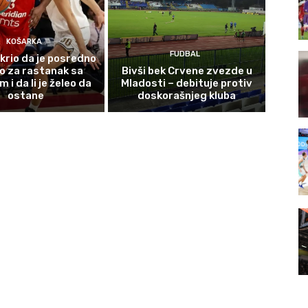
KOŠARKA
FUDBAL
krio da je posredno
o za rastanak sa
Bivši bek Crvene zvezde u
i da li je želeo da
Mladosti – debituje protiv
ostane
doskorašnjeg kluba