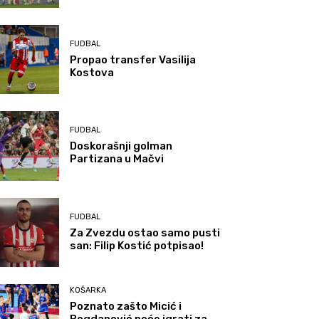
FUDBAL
Propao transfer Vasilija
Kostova
FUDBAL
Doskorašnji golman
Partizana u Mačvi
FUDBAL
Za Zvezdu ostao samo pusti
san: Filip Kostić potpisao!
KOŠARKA
Poznato zašto Micić i
Bogdanović neće igrati za