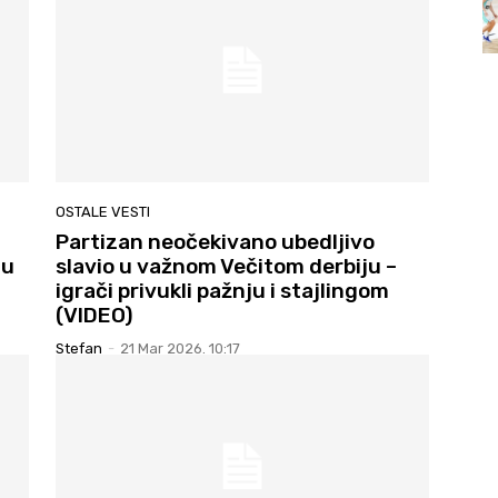
OSTALE VESTI
Partizan neočekivano ubedljivo
ju
slavio u važnom Večitom derbiju –
igrači privukli pažnju i stajlingom
(VIDEO)
Stefan
-
21 Mar 2026. 10:17