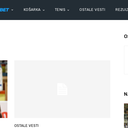
KOŠARKA
TENIS
OSTALE VESTI
REZULT
O
N
OSTALE VESTI