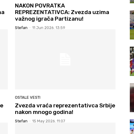
NAKON POVRATKA
na
REPREZENTATIVCA: Zvezda uzima
važnog igrača Partizanu!
Stefan
-
11 Jun 2026. 13:59
OSTALE VESTI
de
Zvezda vraća reprezentativca Srbije
nakon mnogo godina!
Stefan
-
15 May 2026. 11:07