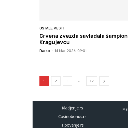
OSTALE VESTI
Crvena zvezda savladala šampion
Kragujevcu
Darko
-
14 Mar 2026. 09:01
...
1
2
3
12
Kladjenje.rs
Mal
Casinobonus.rs
Tipovanje.rs