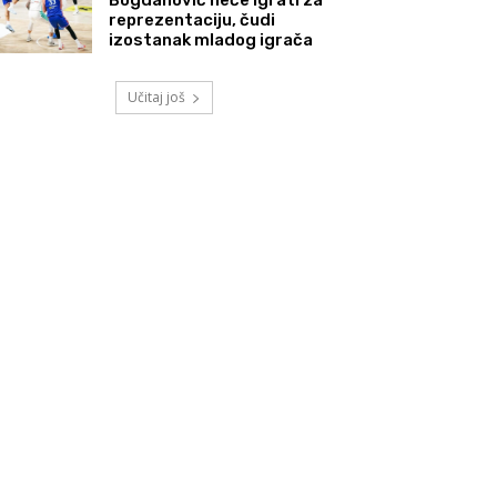
reprezentaciju, čudi
izostanak mladog igrača
Učitaj još