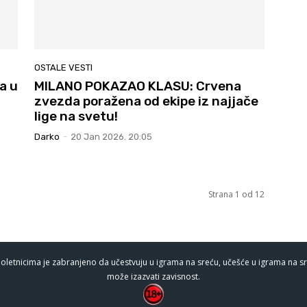
OSTALE VESTI
a u
MILANO POKAZAO KLASU: Crvena
zvezda poražena od ekipe iz najjače
lige na svetu!
Darko
-
20 Jan 2026. 20:05
Strana 1 od 12
oletnicima je zabranjeno da učestvuju u igrama na sreću, učešće u igrama na sr
može izazvati zavisnost.