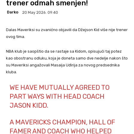
trener odmah smenjen!
Darko
20 May 2026. 09:40
Dalas Maveriksi su zvanićno objavili da Džejson Kid više nije trener
ovog tima.
NBA klub je saopštio da se rastaje sa Kidom, opisujući taj potez
kao obostranu odluku, koja je doneta samo dve nedelje nakon što
su Maveriksi angažovali Masaija Uđirija za novog predsednika
kluba.
WE HAVE MUTUALLY AGREED TO
PART WAYS WITH HEAD COACH
JASON KIDD.
A MAVERICKS CHAMPION, HALL OF
FAMER AND COACH WHO HELPED