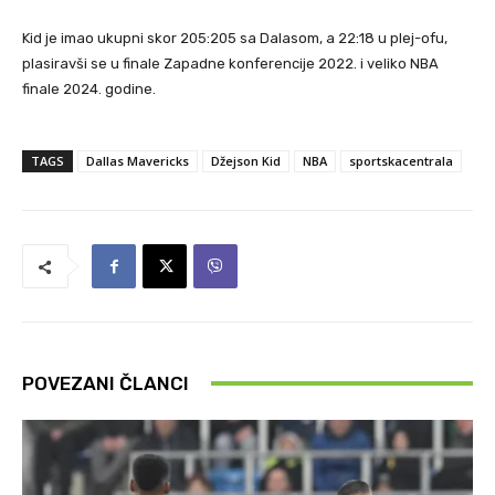
Kid je imao ukupni skor 205:205 sa Dalasom, a 22:18 u plej-ofu,
plasiravši se u finale Zapadne konferencije 2022. i veliko NBA
finale 2024. godine.
TAGS
Dallas Mavericks
Džejson Kid
NBA
sportskacentrala
POVEZANI ČLANCI