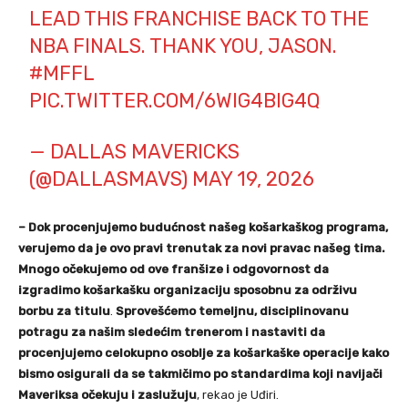
LEAD THIS FRANCHISE BACK TO THE
NBA FINALS. THANK YOU, JASON.
#MFFL
PIC.TWITTER.COM/6WIG4BIG4Q
— DALLAS MAVERICKS
(@DALLASMAVS)
MAY 19, 2026
– Dok procenjujemo budućnost našeg košarkaškog programa,
verujemo da je ovo pravi trenutak za novi pravac našeg tima.
Mnogo očekujemo od ove franšize i odgovornost da
izgradimo košarkašku organizaciju sposobnu za održivu
borbu za titulu
.
Sprovešćemo temeljnu, disciplinovanu
potragu za našim sledećim trenerom i nastaviti da
procenjujemo celokupno osoblje za košarkaške operacije kako
bismo osigurali da se takmičimo po standardima koji navijači
Maveriksa očekuju i zaslužuju
, rekao je Uđiri.