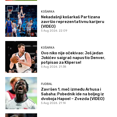
KOŠARKA
Nekadašnji košarkaš Partizana
završio reprezentativnu karijeru
(VIDEO)
5 Aug 2026. 22:09
KOŠARKA
Ovo niko nije očekivao: Još jedan
Jokićev saigrač napustio Denver,
potpisao za Kliperse!
5 Aug 2026. 21:38
FUDBAL
Završen 1. meč između Arhusa i
Sabaha: Pobednik ide na boljeg iz
dvoboja Hapoel – Zvezda (VIDEO)
5 Aug 2026. 21:14