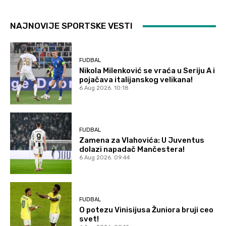
NAJNOVIJE SPORTSKE VESTI
FUDBAL
Nikola Milenković se vraća u Seriju A i
pojačava italijanskog velikana!
6 Aug 2026. 10:18
FUDBAL
Zamena za Vlahovića: U Juventus
dolazi napadač Mančestera!
6 Aug 2026. 09:44
FUDBAL
O potezu Vinisijusa Žuniora bruji ceo
svet!