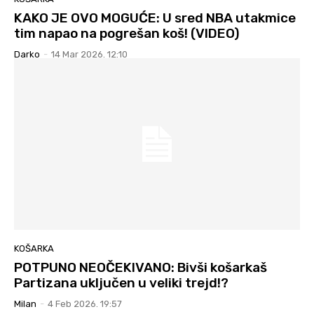
KAKO JE OVO MOGUĆE: U sred NBA utakmice
tim napao na pogrešan koš! (VIDEO)
Darko
-
14 Mar 2026. 12:10
KOŠARKA
POTPUNO NEOČEKIVANO: Bivši košarkaš
Partizana uključen u veliki trejd!?
Milan
-
4 Feb 2026. 19:57