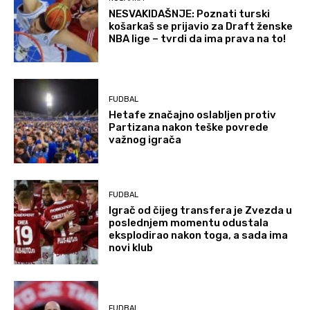
NESVAKIDAŠNJE: Poznati turski
košarkaš se prijavio za Draft ženske
NBA lige – tvrdi da ima prava na to!
FUDBAL
Hetafe značajno oslabljen protiv
Partizana nakon teške povrede
važnog igrača
FUDBAL
Igrač od čijeg transfera je Zvezda u
poslednjem momentu odustala
eksplodirao nakon toga, a sada ima
novi klub
FUDBAL