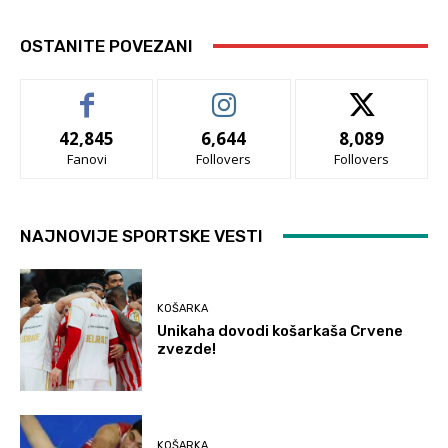
OSTANITE POVEZANI
42,845
6,644
8,089
Fanovi
Follovers
Follovers
NAJNOVIJE SPORTSKE VESTI
KOŠARKA
Unikaha dovodi košarkaša Crvene
zvezde!
KOŠARKA