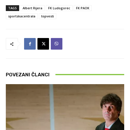
TAGS
Albert Rijera
FK Ludogorec
FK PAOK
sportskacentrala
topvesti
POVEZANI ČLANCI