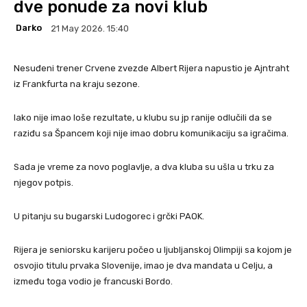
dve ponude za novi klub
Darko
21 May 2026. 15:40
Nesuđeni trener Crvene zvezde Albert Rijera napustio je Ajntraht
iz Frankfurta na kraju sezone.
Iako nije imao loše rezultate, u klubu su jp ranije odlučili da se
raziđu sa Špancem koji nije imao dobru komunikaciju sa igračima.
Sada je vreme za novo poglavlje, a dva kluba su ušla u trku za
njegov potpis.
U pitanju su bugarski Ludogorec i grčki PAOK.
Rijera je seniorsku karijeru počeo u ljubljanskoj Olimpiji sa kojom je
osvojio titulu prvaka Slovenije, imao je dva mandata u Celju, a
između toga vodio je francuski Bordo.