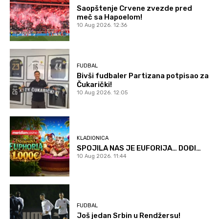
Saopštenje Crvene zvezde pred
meč sa Hapoelom!
10 Aug 2026. 12:36
FUDBAL
Bivši fudbaler Partizana potpisao za
Čukarički!
10 Aug 2026. 12:05
KLADIONICA
SPOJILA NAS JE EUFORIJA… DOĐI…
10 Aug 2026. 11:44
FUDBAL
Još jedan Srbin u Rendžersu!