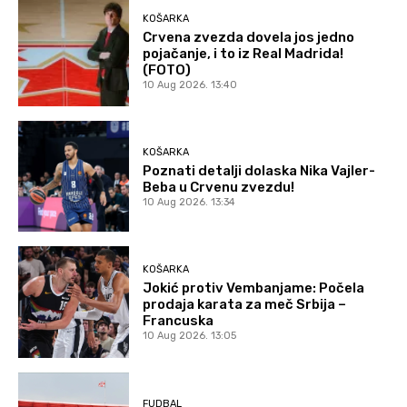
KOŠARKA
Crvena zvezda dovela jos jedno
pojačanje, i to iz Real Madrida!
(FOTO)
10 Aug 2026. 13:40
KOŠARKA
Poznati detalji dolaska Nika Vajler-
Beba u Crvenu zvezdu!
10 Aug 2026. 13:34
KOŠARKA
Jokić protiv Vembanjame: Počela
prodaja karata za meč Srbija –
Francuska
10 Aug 2026. 13:05
FUDBAL