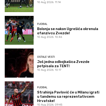
10 Aug 2026. 11:14
FUDBAL
Bolonja se nakon Ugrešića okrenula
ofanzivcu Zvezde!
10 Aug 2026. 10:46
OSTALE VESTI
Još jedna odbojkašica Zvezde
potpisala za TENT!
10 Aug 2026. 10:17
FUDBAL
Strahinja Pavlović će u Milanu igrati
u tandemu sa reprezentativcem
Hrvatske!
10 Aug 2026. 09:45