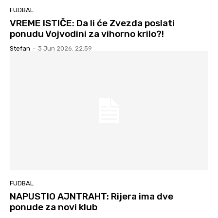
FUDBAL
VREME ISTIČE: Da li će Zvezda poslati
ponudu Vojvodini za vihorno krilo?!
Stefan
-
3 Jun 2026. 22:59
FUDBAL
NAPUSTIO AJNTRAHT: Rijera ima dve
ponude za novi klub