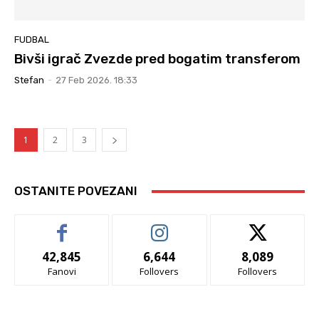
FUDBAL
Bivši igrač Zvezde pred bogatim transferom
Stefan
-
27 Feb 2026. 18:33
1
2
3
OSTANITE POVEZANI
42,845
6,644
8,089
Fanovi
Follovers
Follovers