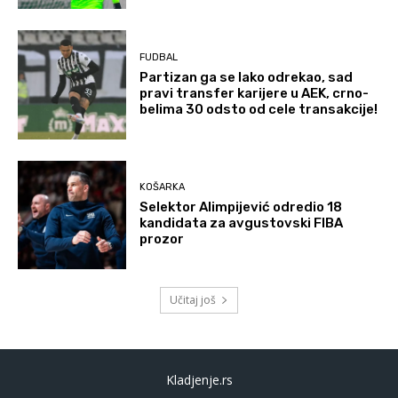
FUDBAL
Partizan ga se lako odrekao, sad
pravi transfer karijere u AEK, crno-
belima 30 odsto od cele transakcije!
KOŠARKA
Selektor Alimpijević odredio 18
kandidata za avgustovski FIBA
prozor
Učitaj još
Kladjenje.rs