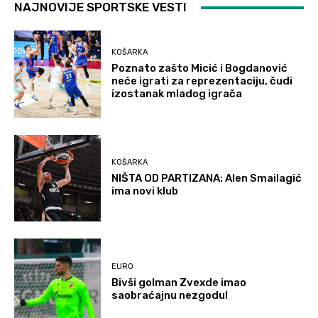
NAJNOVIJE SPORTSKE VESTI
KOŠARKA
Poznato zašto Micić i Bogdanović
neće igrati za reprezentaciju, čudi
izostanak mladog igrača
KOŠARKA
NIŠTA OD PARTIZANA: Alen Smailagić
ima novi klub
EURO
Bivši golman Zvexde imao
saobraćajnu nezgodu!