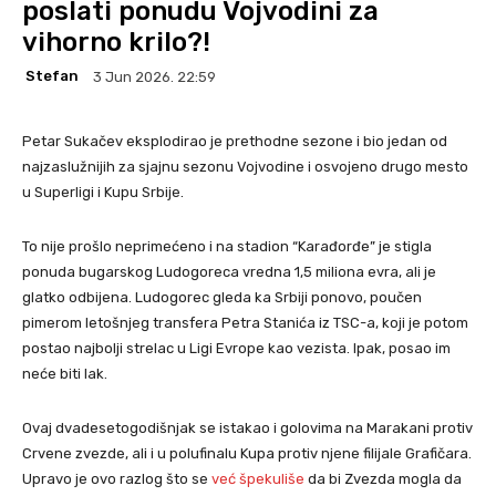
poslati ponudu Vojvodini za
vihorno krilo?!
Stefan
3 Jun 2026. 22:59
Petar Sukačev eksplodirao je prethodne sezone i bio jedan od
najzaslužnijih za sjajnu sezonu Vojvodine i osvojeno drugo mesto
u Superligi i Kupu Srbije.
To nije prošlo neprimećeno i na stadion “Karađorđe” je stigla
ponuda bugarskog Ludogoreca vredna 1,5 miliona evra, ali je
glatko odbijena. Ludogorec gleda ka Srbiji ponovo, poučen
pimerom letošnjeg transfera Petra Stanića iz TSC-a, koji je potom
postao najbolji strelac u Ligi Evrope kao vezista. Ipak, posao im
neće biti lak.
Ovaj dvadesetogodišnjak se istakao i golovima na Marakani protiv
Crvene zvezde, ali i u polufinalu Kupa protiv njene filijale Grafičara.
Upravo je ovo razlog što se
već špekuliše
da bi Zvezda mogla da