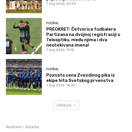
7 Aug 2026. 20:03
FUDBAL
PREOKRET: Četvorica fudbalera
Partizana na dvojnoj registraciji u
Teleoptiku, među njima i dva
neočekivana imena!
7 Aug 2026. 19:15
FUDBAL
Poznata cena Zvezdinog pika iz
ekipe hita Svetskog prvenstva
7 Aug 2026. 18:26
Učitaj još