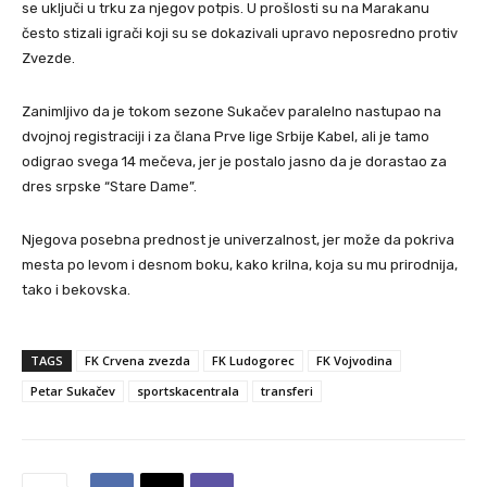
se uključi u trku za njegov potpis. U prošlosti su na Marakanu
često stizali igrači koji su se dokazivali upravo neposredno protiv
Zvezde.
Zanimljivo da je tokom sezone Sukačev paralelno nastupao na
dvojnoj registraciji i za člana Prve lige Srbije Kabel, ali je tamo
odigrao svega 14 mečeva, jer je postalo jasno da je dorastao za
dres srpske “Stare Dame”.
Njegova posebna prednost je univerzalnost, jer može da pokriva
mesta po levom i desnom boku, kako krilna, koja su mu prirodnija,
tako i bekovska.
TAGS
FK Crvena zvezda
FK Ludogorec
FK Vojvodina
Petar Sukačev
sportskacentrala
transferi