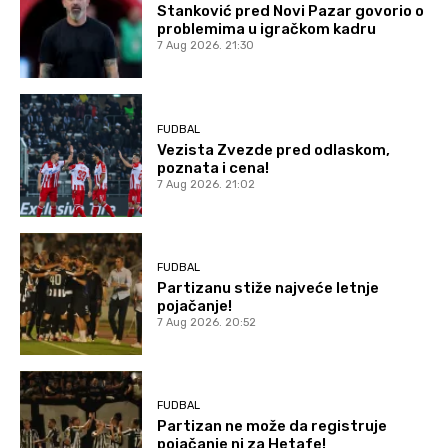
Stanković pred Novi Pazar govorio o
problemima u igračkom kadru
7 Aug 2026. 21:30
FUDBAL
Vezista Zvezde pred odlaskom,
poznata i cena!
7 Aug 2026. 21:02
FUDBAL
Partizanu stiže najveće letnje
pojačanje!
7 Aug 2026. 20:52
FUDBAL
Partizan ne može da registruje
pojačanje ni za Hetafe!