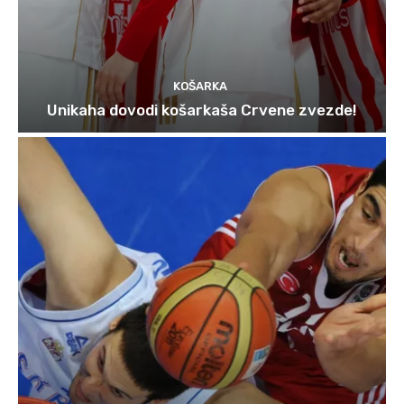
KOŠARKA
Unikaha dovodi košarkaša Crvene zvezde!