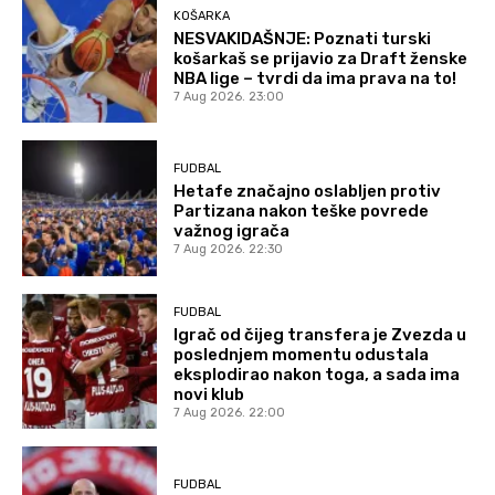
KOŠARKA
NESVAKIDAŠNJE: Poznati turski
košarkaš se prijavio za Draft ženske
NBA lige – tvrdi da ima prava na to!
7 Aug 2026. 23:00
FUDBAL
Hetafe značajno oslabljen protiv
Partizana nakon teške povrede
važnog igrača
7 Aug 2026. 22:30
FUDBAL
Igrač od čijeg transfera je Zvezda u
poslednjem momentu odustala
eksplodirao nakon toga, a sada ima
novi klub
7 Aug 2026. 22:00
FUDBAL