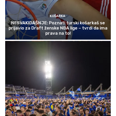
KOŠARKA
NESVAKIDAŠNJE: Poznati turski košarkaš se
prijavio za Draft ženske NBA lige – tvrdi da ima
prava na to!