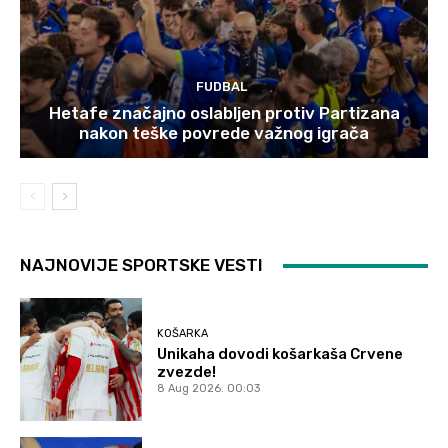
FUDBAL
Hetafe značajno oslabljen protiv Partizana
nakon teške povrede važnog igrača
NAJNOVIJE SPORTSKE VESTI
KOŠARKA
Unikaha dovodi košarkaša Crvene
zvezde!
8 Aug 2026. 00:03