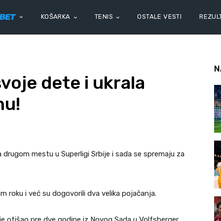
KOŠARKA
TENIS
OSTALE VESTI
REZULT
N
svoje dete i ukrala
nu!
a drugom mestu u Superligi Srbije i sada se spremaju za
 roku i već su dogovorili dva velika pojačanja.
i je otišao pre dve godine iz Novog Sada u Volfsberger.