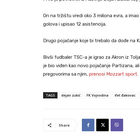
On na tržištu vredi oko 3 miliona evra, a ima
golova i upisao 12 asistencija.
Drugo pojačanje koje bi trebalo da dođe na K
Bivši fudbaler TSC-a je igrao za Akron iz Tolj
je bio viđen kao novo pojačanje Partizana, al
pregovorima sa njim,
prenosi Mozzart sport.
TAGS
dejan zukić
FK Vojvodina
ifet đakovac
Share