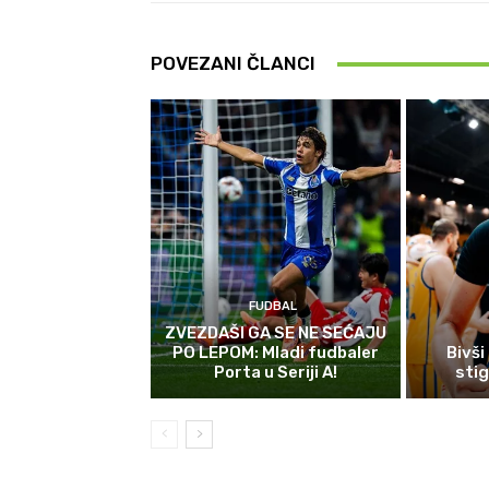
POVEZANI ČLANCI
FUDBAL
ZVEZDAŠI GA SE NE SEĆAJU
PO LEPOM: Mladi fudbaler
Bivši
Porta u Seriji A!
sti