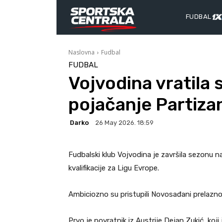
FUDBAL
Naslovna
Fudbal
FUDBAL
Vojvodina vratila 
pojačanje Partiza
Darko
26 May 2026. 18:59
Fudbalski klub Vojvodina je završila sezonu n
kvalifikacije za Ligu Evrope.
Ambiciozno su pristupili Novosađani prelaznom
Prvo je povratnik iz Austrije Dejan Zukić, koj