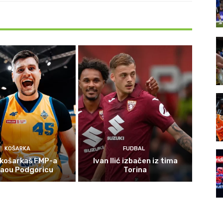
KOŠARKA
FUDBAL
 košarkaš FMP-a
Ivan Ilić izbačen iz tima
gaou Podgoricu
Torina