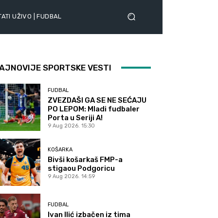
ATI UŽIVO | FUDBAL
AJNOVIJE SPORTSKE VESTI
FUDBAL
ZVEZDAŠI GA SE NE SEĆAJU
PO LEPOM: Mladi fudbaler
Porta u Seriji A!
9 Aug 2026. 15:30
KOŠARKA
Bivši košarkaš FMP-a
stigaou Podgoricu
9 Aug 2026. 14:59
FUDBAL
Ivan Ilić izbačen iz tima