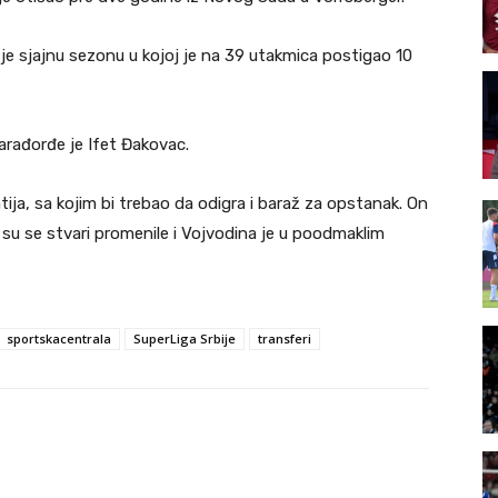
o je sjajnu sezonu u kojoj je na 39 utakmica postigao 10
arađorđe je Ifet Đakovac.
atija, sa kojim bi trebao da odigra i baraž za opstanak. On
i su se stvari promenile i Vojvodina je u poodmaklim
sportskacentrala
SuperLiga Srbije
transferi