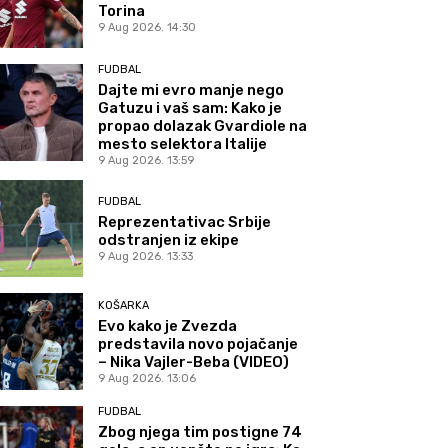
Torina
9 Aug 2026. 14:30
FUDBAL
Dajte mi evro manje nego
Gatuzu i vaš sam: Kako je
propao dolazak Gvardiole na
mesto selektora Italije
9 Aug 2026. 13:59
FUDBAL
Reprezentativac Srbije
odstranjen iz ekipe
9 Aug 2026. 13:33
KOŠARKA
Evo kako je Zvezda
predstavila novo pojačanje
– Nika Vajler-Beba (VIDEO)
9 Aug 2026. 13:06
FUDBAL
Zbog njega tim postigne 74