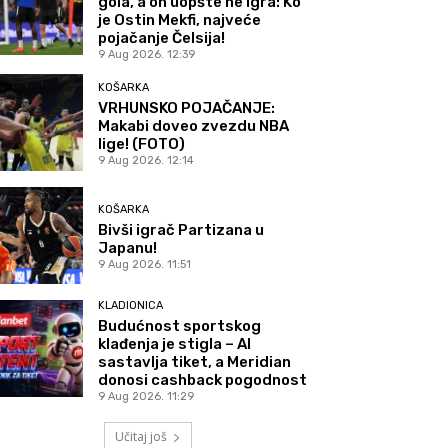
gola, a on uopšte ne igra: Ko
je Ostin Mekfi, najveće
pojačanje Čelsija!
9 Aug 2026. 12:39
KOŠARKA
VRHUNSKO POJAČANJE:
Makabi doveo zvezdu NBA
lige! (FOTO)
9 Aug 2026. 12:14
KOŠARKA
Bivši igrač Partizana u
Japanu!
9 Aug 2026. 11:51
KLADIONICA
Budućnost sportskog
klađenja je stigla – AI
sastavlja tiket, a Meridian
donosi cashback pogodnost
9 Aug 2026. 11:29
Učitaj još