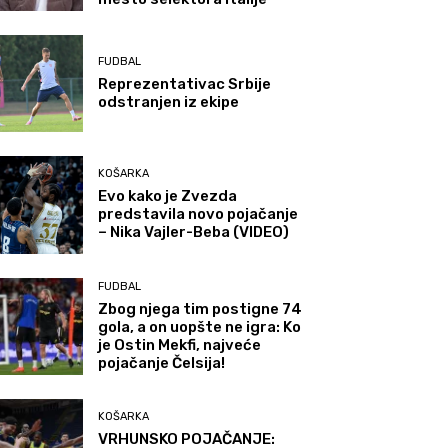
FUDBAL
Reprezentativac Srbije
odstranjen iz ekipe
KOŠARKA
Evo kako je Zvezda
predstavila novo pojačanje
– Nika Vajler-Beba (VIDEO)
FUDBAL
Zbog njega tim postigne 74
gola, a on uopšte ne igra: Ko
je Ostin Mekfi, najveće
pojačanje Čelsija!
KOŠARKA
VRHUNSKO POJAČANJE: