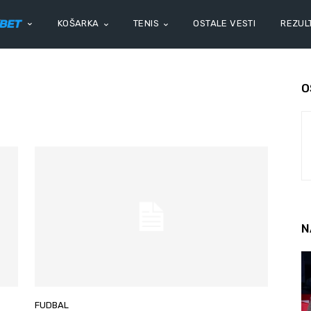
KOŠARKA
TENIS
OSTALE VESTI
REZULT
O
N
FUDBAL