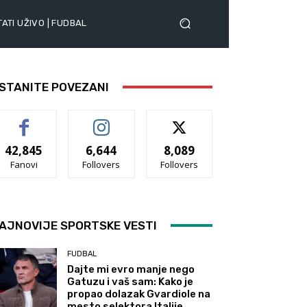
ATI UŽIVO | FUDBAL
STANITE POVEZANI
42,845
6,644
8,089
Fanovi
Follovers
Follovers
AJNOVIJE SPORTSKE VESTI
FUDBAL
Dajte mi evro manje nego
Gatuzu i vaš sam: Kako je
propao dolazak Gvardiole na
mesto selektora Italije