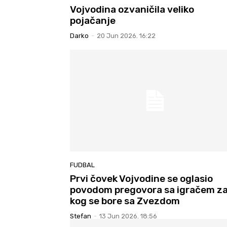
Vojvodina ozvaničila veliko
pojačanje
Darko
-
20 Jun 2026. 16:22
FUDBAL
Prvi čovek Vojvodine se oglasio
povodom pregovora sa igračem z
kog se bore sa Zvezdom
Stefan
-
13 Jun 2026. 18:56