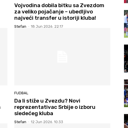
Vojvodina dobila bitku sa Zvezdom
za veliko pojačanje – ubedljivo
najveći transfer u istoriji kluba!
Stefan
-
18 Jun 2026. 22:17
FUDBAL
Da li stiže u Zvezdu? Novi
a
reprezentativac Srbije o izboru
sledećeg kluba
Stefan
-
12 Jun 2026. 10:33