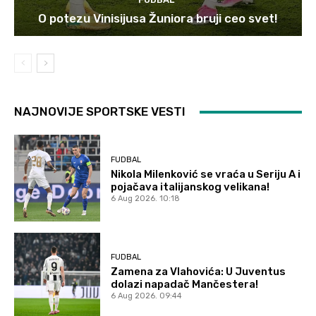
O potezu Vinisijusa Žuniora bruji ceo svet!
NAJNOVIJE SPORTSKE VESTI
FUDBAL
Nikola Milenković se vraća u Seriju A i
pojačava italijanskog velikana!
6 Aug 2026. 10:18
FUDBAL
Zamena za Vlahovića: U Juventus
dolazi napadač Mančestera!
6 Aug 2026. 09:44