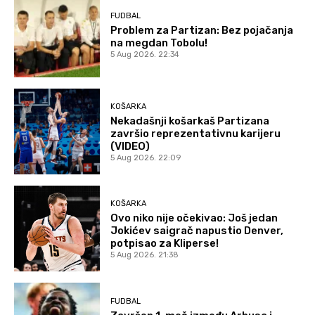
FUDBAL
Problem za Partizan: Bez pojačanja
na megdan Tobolu!
5 Aug 2026. 22:34
KOŠARKA
Nekadašnji košarkaš Partizana
završio reprezentativnu karijeru
(VIDEO)
5 Aug 2026. 22:09
KOŠARKA
Ovo niko nije očekivao: Još jedan
Jokićev saigrač napustio Denver,
potpisao za Kliperse!
5 Aug 2026. 21:38
FUDBAL