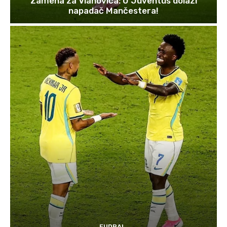
Zamena za Vlahovića: U Juventus dolazi
napadač Mančestera!
FUDBAL