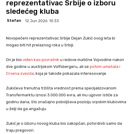
reprezentativac Srbije o izboru
sledećeg kluba
Stefan
12 Jun 2026. 10:33
Novopečeni reprezentativac Srbije Dejan Zukić ovog leta bi
mogao biti hit prelaznog roka u Srbiji.
On je bio
viđen kao povratnik
u redove matične Vojvodine nakon
dve godine u austrijskom Volfsbergeru, ali se
potom umešala i
Crvena zvezda
, koja je takođe pokazala interesovanje.
Zukićeva trenutna tržišta vrednost prema specijalizovanom
Transfermarktu iznosi 3.000.000 evra, ali mu ugovor ističe za
godinu dana, što značajno poboljšava poziciju srpskim klubovima
u želji da ga angažuju.
Zukić je o izboru novog kluba bio zakopčan, potvrdivši samo da
traju pregovori.