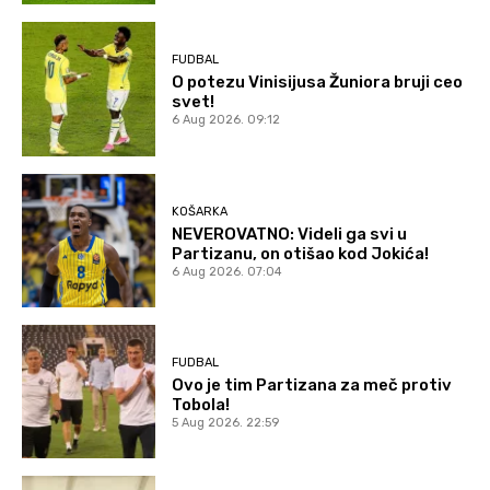
FUDBAL
O potezu Vinisijusa Žuniora bruji ceo
svet!
6 Aug 2026. 09:12
KOŠARKA
NEVEROVATNO: Videli ga svi u
Partizanu, on otišao kod Jokića!
6 Aug 2026. 07:04
FUDBAL
Ovo je tim Partizana za meč protiv
Tobola!
5 Aug 2026. 22:59