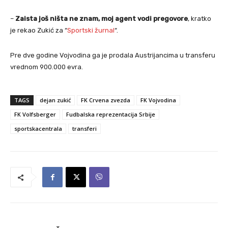
–
Zaista još ništa ne znam, moj agent vodi pregovore
, kratko
je rekao Zukić za “
Sportski žurnal
“.
Pre dve godine Vojvodina ga je prodala Austrijancima u transferu
vrednom 900.000 evra.
TAGS
dejan zukić
FK Crvena zvezda
FK Vojvodina
FK Volfsberger
Fudbalska reprezentacija Srbije
sportskacentrala
transferi