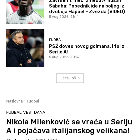
Završen 1. meč između Arhusa i
Sabaha: Pobednik ide na boljeg iz
dvoboja Hapoel – Zvezda (VIDEO)
5 Aug 2026. 21:14
FUDBAL
PSŽ doveo novog golmana, i to iz
Serije A!
5 Aug 2026. 20:37
Učitaj još