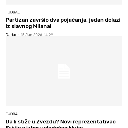
FUDBAL
Partizan završio dva pojačanja, jedan dolazi
iz slavnog Milana!
Darko
-
15 Jun 2026. 14:29
FUDBAL
Da li stiže u Zvezdu? Novi reprezentativac
Srbije o izboru sledećeg kluba