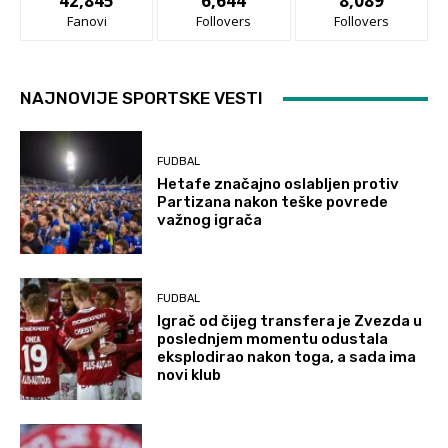
42,845
6,644
8,089
Fanovi
Follovers
Follovers
NAJNOVIJE SPORTSKE VESTI
FUDBAL
Hetafe značajno oslabljen protiv
Partizana nakon teške povrede
važnog igrača
FUDBAL
Igrač od čijeg transfera je Zvezda u
poslednjem momentu odustala
eksplodirao nakon toga, a sada ima
novi klub