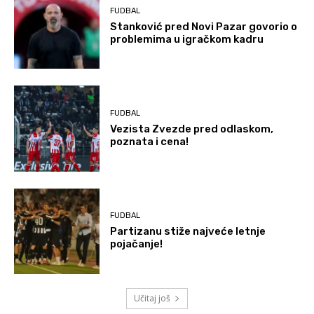
FUDBAL
Stanković pred Novi Pazar govorio o
problemima u igračkom kadru
FUDBAL
Vezista Zvezde pred odlaskom,
poznata i cena!
FUDBAL
Partizanu stiže najveće letnje
pojačanje!
Učitaj još