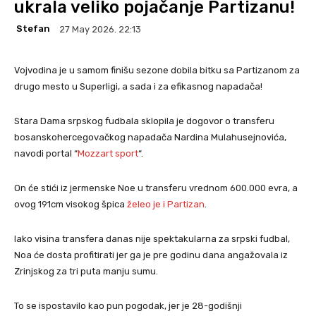
ukrala veliko pojačanje Partizanu!
Stefan
27 May 2026. 22:13
Vojvodina je u samom finišu sezone dobila bitku sa Partizanom za
drugo mesto u Superligi, a sada i za efikasnog napadača!
Stara Dama srpskog fudbala sklopila je dogovor o transferu
bosanskohercegovačkog napadača Nardina Mulahusejnovića,
navodi portal “
Mozzart sport
“.
On će stići iz jermenske Noe u transferu vrednom 600.000 evra, a
ovog 191cm visokog špica
želeo je i Partizan
.
Iako visina transfera danas nije spektakularna za srpski fudbal,
Noa će dosta profitirati jer ga je pre godinu dana angažovala iz
Zrinjskog za tri puta manju sumu.
To se ispostavilo kao pun pogodak, jer je 28-godišnji