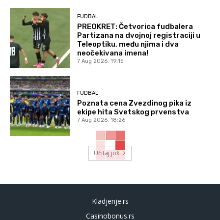
FUDBAL
PREOKRET: Četvorica fudbalera
Partizana na dvojnoj registraciji u
Teleoptiku, među njima i dva
neočekivana imena!
7 Aug 2026. 19:15
FUDBAL
Poznata cena Zvezdinog pika iz
ekipe hita Svetskog prvenstva
7 Aug 2026. 18:26
Učitaj još
Kladjenje.rs
Casinobonus.rs