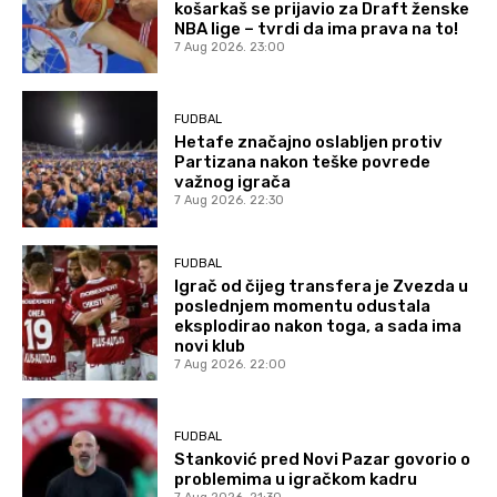
košarkaš se prijavio za Draft ženske
NBA lige – tvrdi da ima prava na to!
7 Aug 2026. 23:00
FUDBAL
Hetafe značajno oslabljen protiv
Partizana nakon teške povrede
važnog igrača
7 Aug 2026. 22:30
FUDBAL
Igrač od čijeg transfera je Zvezda u
poslednjem momentu odustala
eksplodirao nakon toga, a sada ima
novi klub
7 Aug 2026. 22:00
FUDBAL
Stanković pred Novi Pazar govorio o
problemima u igračkom kadru