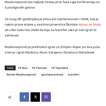
Mulahosejnović bio najbolji strelac prve faze Lige konferencija sa
5 postignutih golova.
Za ovog 28-godišnjaka je zimus bio zainteresovan i Seltik, koji je
nakon prave drame u završnici prvenstva Škotske
došao do titule
,
ali u Noi tada nisu želeli da čuju za transfer, iako je sam igrač to
zahtevao.
Mulahusejnović je prethodno igrao za Zrinjski i Koper po dva puta,
a bio je i igrač Maribora, Mure, Sarajeva i Dinama iz Mahačkale.
TAGS
FK Noa
FK Partizan
FK Vojvodina
Nardin Mulahusejnović
sportskacentrala
transferi