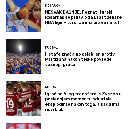
KOŠARKA
NESVAKIDAŠNJE: Poznati turski
košarkaš se prijavio za Draft ženske
NBA lige – tvrdi da ima prava na to!
FUDBAL
Hetafe značajno oslabljen protiv
Partizana nakon teške povrede
važnog igrača
FUDBAL
Igrač od čijeg transfera je Zvezda u
poslednjem momentu odustala
eksplodirao nakon toga, a sada ima
novi klub