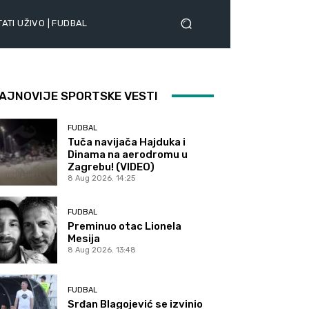
ATI UŽIVO | FUDBAL
AJNOVIJE SPORTSKE VESTI
FUDBAL
Tuča navijača Hajduka i
Dinama na aerodromu u
Zagrebu! (VIDEO)
8 Aug 2026. 14:25
FUDBAL
Preminuo otac Lionela
Mesija
8 Aug 2026. 13:48
FUDBAL
Srđan Blagojević se izvinio