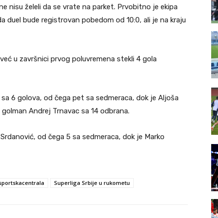
e nisu želeli da se vrate na parket. Prvobitno je ekipa
o da duel bude registrovan pobedom od 10:0, ali je na kraju
 već u završnici prvog poluvremena stekli 4 gola
ac sa 6 golova, od čega pet sa sedmeraca, dok je Aljoša
i golman Andrej Trnavac sa 14 odbrana.
 Srdanović, od čega 5 sa sedmeraca, dok je Marko
sportskacentrala
Superliga Srbije u rukometu