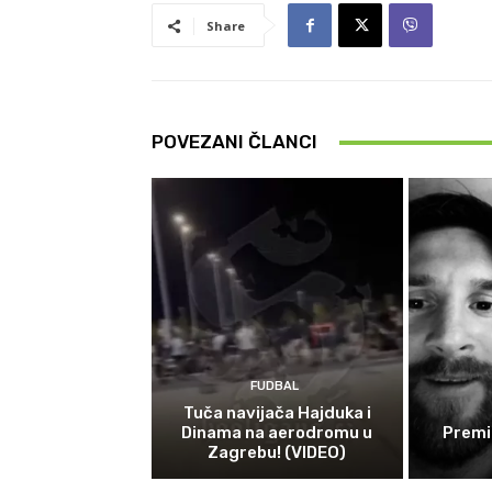
Share
POVEZANI ČLANCI
FUDBAL
Tuča navijača Hajduka i
Dinama na aerodromu u
Premi
Zagrebu! (VIDEO)