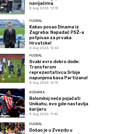
navijačima
8 Aug 2026. 13:18
FUDBAL
Kakav posao Dinama iz
Zagreba: Napadač PSŽ-a
potpisao za prvaka
Hrvatske!
8 Aug 2026. 12:44
FUDBAL
Svaki evro dobro dođe:
Transferom
reprezentativca Srbije
napunjena kasa Partizana!
8 Aug 2026. 12:15
KOŠARKA
Bolomboj neće pojačati
Unikahu, evo gde nastavlja
karijeru
8 Aug 2026. 11:45
FUDBAL
Došao je u Zvezdu u