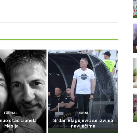
FUDBAL
FUDBAL
nuo otac Lionela
Srđan Blagojević se izvinio
Mesija
navijačima