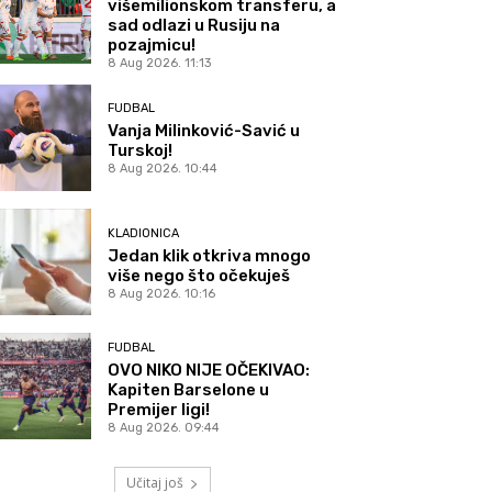
višemilionskom transferu, a
sad odlazi u Rusiju na
pozajmicu!
8 Aug 2026. 11:13
FUDBAL
Vanja Milinković-Savić u
Turskoj!
8 Aug 2026. 10:44
KLADIONICA
Jedan klik otkriva mnogo
više nego što očekuješ
8 Aug 2026. 10:16
FUDBAL
OVO NIKO NIJE OČEKIVAO:
Kapiten Barselone u
Premijer ligi!
8 Aug 2026. 09:44
Učitaj još