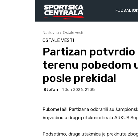
FUDBAL
Naslovna
Ostale vesti
OSTALE VESTI
Partizan potvrdio
terenu pobedom u
posle prekida!
Stefan
1 Jun 2026. 21:38
Rukometaši Partizana odbranili su šampionsku
Vojvodinu u drugoj utakmici finala ARKUS Supe
Podsetimo, druga utakmica je prekinuta zbo