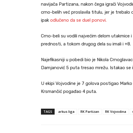
navijača Partizana, nakon čega igrači Vojvodin
crno-belih već proslavila titulu, jer je trebal
ipak
odlučeno da se duel ponovi.
Crno-beli su vodili najvećim delom utakmice i
prednosti, a tokom drugog dela su imali i +8.
Najefikasniji u pobedi bio je Nikola Crnoglav
Damjanović 5 puta tresao mrežu. Istakao se 
U ekipi Vojvodine je 7 golova postigao Marko
Krsmančić pogađao 4 puta.
TAGS
arkus liga
RK Partizan
RK Vojvodina