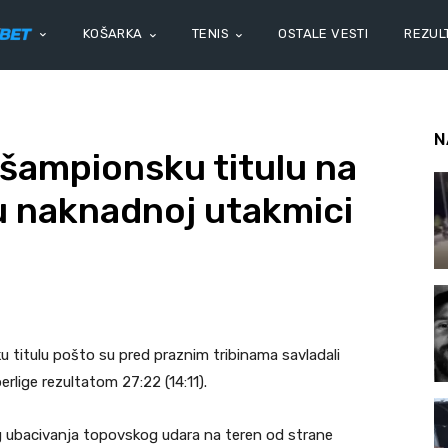
KOŠARKA
TENIS
OSTALE VESTI
REZULT
N
 šampionsku titulu na
 naknadnoj utakmici
 titulu pošto su pred praznim tribinama savladali
rlige rezultatom 27:22 (14:11).
g ubacivanja topovskog udara na teren od strane