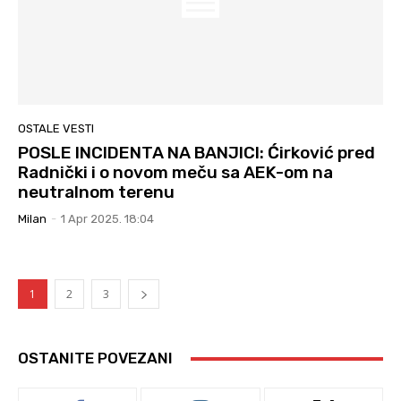
OSTALE VESTI
POSLE INCIDENTA NA BANJICI: Ćirković pred
Radnički i o novom meču sa AEK-om na
neutralnom terenu
Milan
-
1 Apr 2025. 18:04
1
2
3
OSTANITE POVEZANI