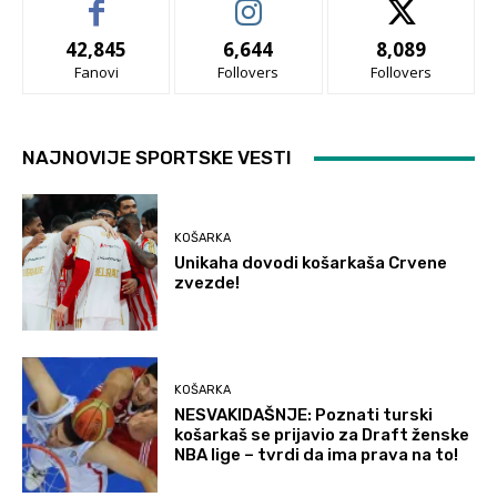
42,845
6,644
8,089
Fanovi
Follovers
Follovers
NAJNOVIJE SPORTSKE VESTI
KOŠARKA
Unikaha dovodi košarkaša Crvene
zvezde!
KOŠARKA
NESVAKIDAŠNJE: Poznati turski
košarkaš se prijavio za Draft ženske
NBA lige – tvrdi da ima prava na to!