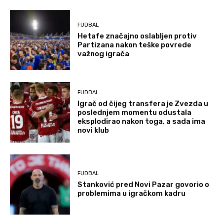
FUDBAL
Hetafe značajno oslabljen protiv
Partizana nakon teške povrede
važnog igrača
FUDBAL
Igrač od čijeg transfera je Zvezda u
poslednjem momentu odustala
eksplodirao nakon toga, a sada ima
novi klub
FUDBAL
Stanković pred Novi Pazar govorio o
problemima u igračkom kadru