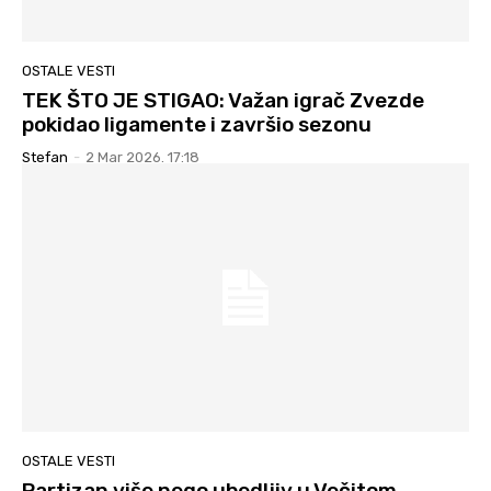
OSTALE VESTI
TEK ŠTO JE STIGAO: Važan igrač Zvezde
pokidao ligamente i završio sezonu
Stefan
-
2 Mar 2026. 17:18
OSTALE VESTI
Partizan više nego ubedljiv u Večitom