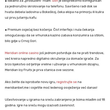
● Idealno za „produženi“ ritam:
Slot
je besprekorno konfigurisan
za jednoručno skrolovanje na telefonu. Savršeno radi dok se
hvata debela ladovina u Bokeškoj, čeka ekipa na primorju ili kulira
uz prvu jutarnju kafu.
● Premium osjećaj bez kočenja: Čist interfejs i nula čekanja
omogućavaju da se vrhunska kazino zabava konzumira sa stilom,
bilo gdje u Crnoj Gori.
Meridian online casino
još jednom potvrđuje da ne prati trendove,
već kreira napredno digitalno okruženje za domaće igrače. Za
brzo bjekstvo od ljetnje vreline i uživanje u vrhunskom dizajnu,
Meridian Icy Fruits je prva stanica ove sezone.
Ako želite da isprobate novu igru,
registrujte se
na
meridianbet.me i osjetite moć ledenog osvježenja već danas!
Učestvovanje u igrama na sreću zabranjeno je licima mlađim od 18
godina. Igre na sreću mogu izazvati zavisnost.