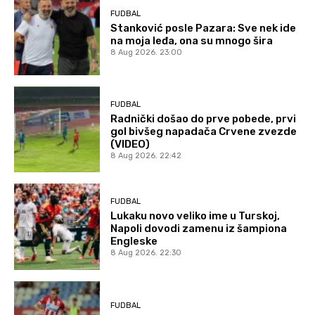
FUDBAL
Stanković posle Pazara: Sve nek ide
na moja leđa, ona su mnogo šira
8 Aug 2026. 23:00
FUDBAL
Radnički došao do prve pobede, prvi
gol bivšeg napadača Crvene zvezde
(VIDEO)
8 Aug 2026. 22:42
FUDBAL
Lukaku novo veliko ime u Turskoj,
Napoli dovodi zamenu iz šampiona
Engleske
8 Aug 2026. 22:30
FUDBAL