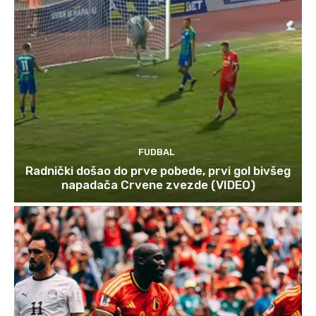
FUDBAL
Radnički došao do prve pobede, prvi gol bivšeg
napadača Crvene zvezde (VIDEO)