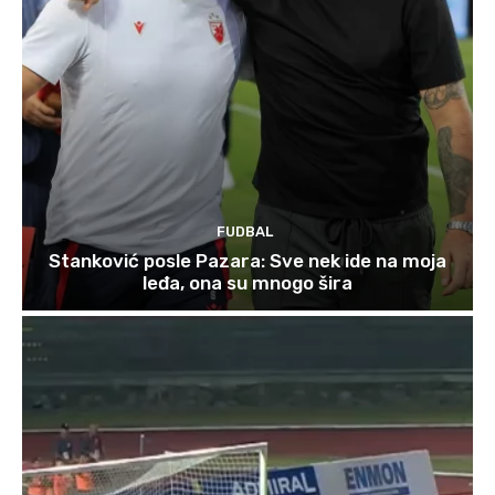
FUDBAL
Stanković posle Pazara: Sve nek ide na moja
leđa, ona su mnogo šira