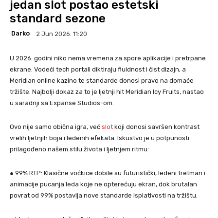
jedan slot postao estetski
standard sezone
Darko
2 Jun 2026. 11:20
U 2026. godini niko nema vremena za spore aplikacije i pretrpane
ekrane. Vodeći tech portali diktiraju fluidnost i čist dizajn, a
Meridian online kazino te standarde donosi pravo na domaće
tržište. Najbolji dokaz za to je ljetnji hit Meridian Icy Fruits, nastao
u saradnji sa Expanse Studios-om.
Ovo nije samo obična igra, već
slot
koji donosi savršen kontrast
vrelih ljetnjih boja i ledenih efekata. Iskustvo je u potpunosti
prilagođeno našem stilu života i ljetnjem ritmu:
● 99% RTP: Klasične voćkice dobile su futuristički, ledeni tretman i
animacije pucanja leda koje ne opterećuju ekran, dok brutalan
povrat od 99% postavlja nove standarde isplativosti na tržištu.