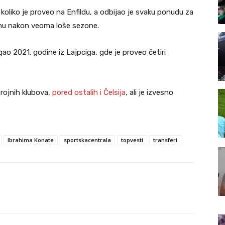
oliko je proveo na Enfildu, a odbijao je svaku ponudu za
inu nakon veoma loše sezone.
gao 2021. godine iz Lajpciga, gde je proveo četiri
 brojnih klubova,
pored ostalih i Čelsija
, ali je izvesno
Ibrahima Konate
sportskacentrala
topvesti
transferi