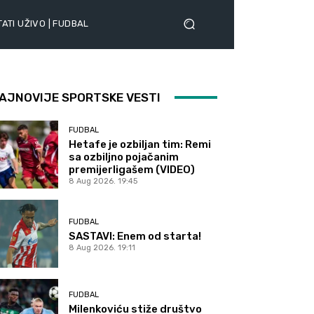
ATI UŽIVO | FUDBAL
AJNOVIJE SPORTSKE VESTI
FUDBAL
Hetafe je ozbiljan tim: Remi
sa ozbiljno pojačanim
premijerligašem (VIDEO)
8 Aug 2026. 19:45
FUDBAL
SASTAVI: Enem od starta!
8 Aug 2026. 19:11
FUDBAL
Milenkoviću stiže društvo