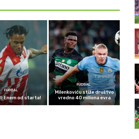
FUDBAL
FUDBAL
Milenkoviću stiže društvo
: Enem od starta!
vredno 40 miliona evra