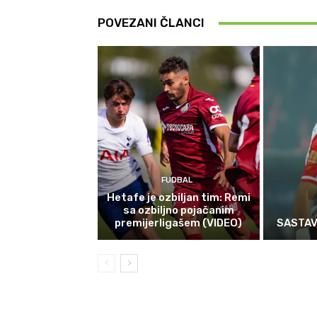
POVEZANI ČLANCI
FUDBAL
Hetafe je ozbiljan tim: Remi
sa ozbiljno pojačanim
premijerligašem (VIDEO)
SASTAVI