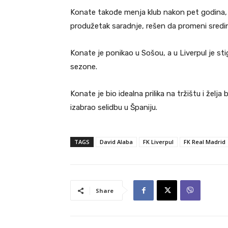
Konate takođe menja klub nakon pet godina, k
produžetak saradnje, rešen da promeni sred
Konate je ponikao u Sošou, a u Liverpul je sti
sezone.
Konate je bio idealna prilika na tržištu i želja
izabrao selidbu u Španiju.
TAGS
David Alaba
FK Liverpul
FK Real Madrid
Share