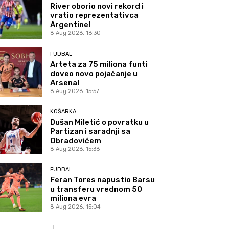
River oborio novi rekord i
vratio reprezentativca
Argentine!
8 Aug 2026. 16:30
FUDBAL
Arteta za 75 miliona funti
doveo novo pojačanje u
Arsenal
8 Aug 2026. 15:57
KOŠARKA
Dušan Miletić o povratku u
Partizan i saradnji sa
Obradovićem
8 Aug 2026. 15:36
FUDBAL
Feran Tores napustio Barsu
u transferu vrednom 50
miliona evra
8 Aug 2026. 15:04