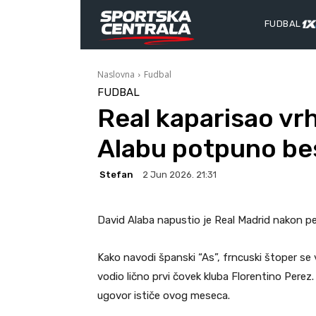
FUDBAL
Naslovna
Fudbal
FUDBAL
Real kaparisao v
Alabu potpuno be
Stefan
2 Jun 2026. 21:31
David Alaba napustio je Real Madrid nakon pe
Kako navodi španski “As”, frncuski štoper se
vodio lično prvi čovek kluba Florentino Perez
ugovor ističe ovog meseca.