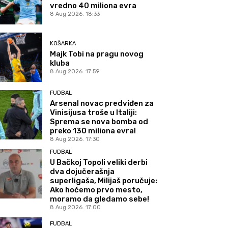
vredno 40 miliona evra
8 Aug 2026. 18:33
KOŠARKA
Majk Tobi na pragu novog
kluba
8 Aug 2026. 17:59
FUDBAL
Arsenal novac predviđen za
Vinisijusa troše u Italiji:
Sprema se nova bomba od
preko 130 miliona evra!
8 Aug 2026. 17:30
FUDBAL
U Bačkoj Topoli veliki derbi
dva dojučerašnja
superligaša, Milijaš poručuje:
Ako hoćemo prvo mesto,
moramo da gledamo sebe!
8 Aug 2026. 17:00
FUDBAL