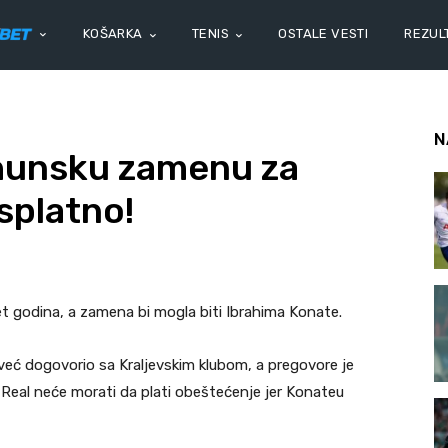
KOŠARKA
TENIS
OSTALE VESTI
REZULT
N
rhunsku zamenu za
splatno!
t godina, a zamena bi mogla biti Ibrahima Konate.
 već dogovorio sa Kraljevskim klubom, a pregovore je
. Real neće morati da plati obeštećenje jer Konateu