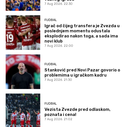
7 Aug 2026. 22:30
FUDBAL
Igrač od čijeg transfera je Zvezda u
poslednjem momentu odustala
eksplodirao nakon toga, a sada ima
novi klub
7 Aug 2026. 22:00
FUDBAL
Stanković pred Novi Pazar govorio o
problemima u igračkom kadru
7 Aug 2026. 21:30
FUDBAL
Vezista Zvezde pred odlaskom,
poznata i cena!
7 Aug 2026. 21:02