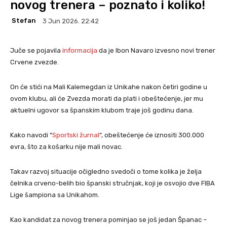
novog trenera – poznato i koliko!
Stefan
3 Jun 2026. 22:42
Juče se pojavila
informacija
da je Ibon Navaro izvesno novi trener
Crvene zvezde.
On će stići na Mali Kalemegdan iz Unikahe nakon četiri godine u
ovom klubu, ali će Zvezda morati da plati i obeštećenje, jer mu
aktuelni ugovor sa španskim klubom traje još godinu dana.
Kako navodi “
Sportski žurnal
“, obeštećenje će iznositi 300.000
evra, što za košarku nije mali novac.
Takav razvoj situacije očigledno svedoči o tome kolika je želja
čelnika crveno-belih bio španski stručnjak, koji je osvojio dve FIBA
Lige šampiona sa Unikahom.
Kao kandidat za novog trenera pominjao se još jedan Španac –