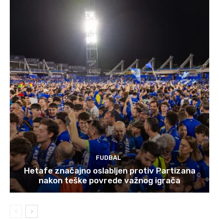
FUDBAL
Hetafe značajno oslabljen protiv Partizana
nakon teške povrede važnog igrača