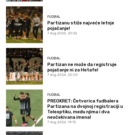
FUDBAL
Partizanu stiže najveće letnje
pojačanje!
7 Aug 2026. 20:52
FUDBAL
Partizan ne može da registruje
pojačanje ni za Hetafe!
7 Aug 2026. 20:03
FUDBAL
PREOKRET: Četvorica fudbalera
Partizana na dvojnoj registraciji u
Teleoptiku, među njima i dva
neočekivana imena!
7 Aug 2026. 19:15