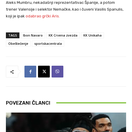
Aleks Mumbru, nekadašnji reprezentativac Španije, a potom
trener Valensije i selektor Nemačke, kao i čuveni Vasilis Spanulis,
koji je ipak
odabrao grčki Aris.
TAGS
Ibon Navaro
KK Crvena zvezda
KK Unikaha
Obeštećenje
sportskacentrala
POVEZANI ČLANCI