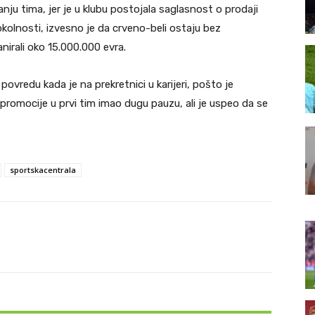
ju tima, jer je u klubu postojala saglasnost o prodaji
olnosti, izvesno je da crveno-beli ostaju bez
anirali oko 15.000.000 evra.
povredu kada je na prekretnici u karijeri, pošto je
mocije u prvi tim imao dugu pauzu, ali je uspeo da se
sportskacentrala