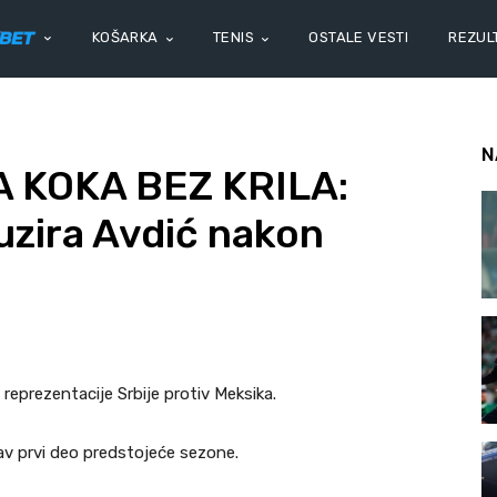
KOŠARKA
TENIS
OSTALE VESTI
REZULT
N
 KOKA BEZ KRILA:
uzira Avdić nakon
 reprezentacije Srbije protiv Meksika.
tav prvi deo predstojeće sezone.