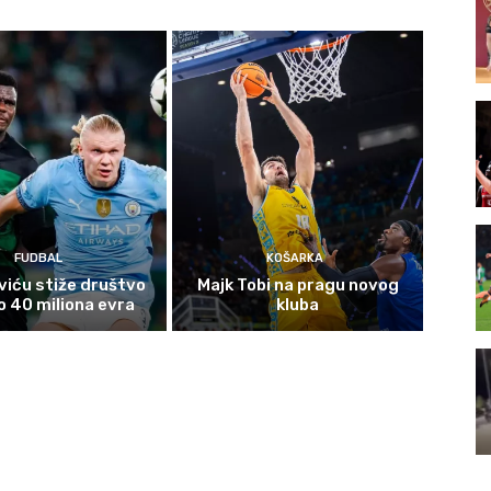
FUDBAL
KOŠARKA
viću stiže društvo
Majk Tobi na pragu novog
 40 miliona evra
kluba