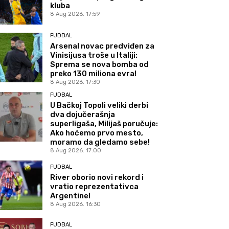
kluba
8 Aug 2026. 17:59
FUDBAL
Arsenal novac predviđen za
Vinisijusa troše u Italiji:
Sprema se nova bomba od
preko 130 miliona evra!
8 Aug 2026. 17:30
FUDBAL
U Bačkoj Topoli veliki derbi
dva dojučerašnja
superligaša, Milijaš poručuje:
Ako hoćemo prvo mesto,
moramo da gledamo sebe!
8 Aug 2026. 17:00
FUDBAL
River oborio novi rekord i
vratio reprezentativca
Argentine!
8 Aug 2026. 16:30
FUDBAL