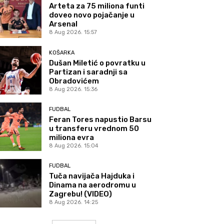
Arteta za 75 miliona funti
doveo novo pojačanje u
Arsenal
8 Aug 2026. 15:57
KOŠARKA
Dušan Miletić o povratku u
Partizan i saradnji sa
Obradovićem
8 Aug 2026. 15:36
FUDBAL
Feran Tores napustio Barsu
u transferu vrednom 50
miliona evra
8 Aug 2026. 15:04
FUDBAL
Tuča navijača Hajduka i
Dinama na aerodromu u
Zagrebu! (VIDEO)
8 Aug 2026. 14:25