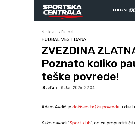
FUDBAL
Naslovna
Fudbal
FUDBAL
VEST DANA
ZVEZDINA ZLATNA
Poznato koliko pa
teške povrede!
Stefan
8 Jun 2026. 22:04
Adem Avdić je
doživeo tešku povredu
u duelu
Kako navodi “
Sport klub
“, on će propustiti či