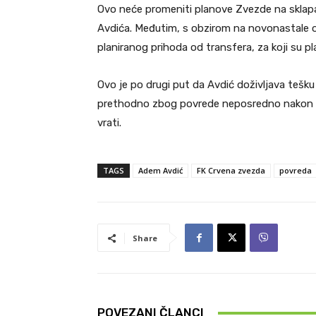
Ovo neće promeniti planove Zvezde na sklapan
Avdića. Međutim, s obzirom na novonastale ok
planiranog prihoda od transfera, za koji su pl
Ovo je po drugi put da Avdić doživljava tešku 
prethodno zbog povrede neposredno nakon pro
vrati.
TAGS
Adem Avdić
FK Crvena zvezda
povreda
Share
POVEZANI ČLANCI