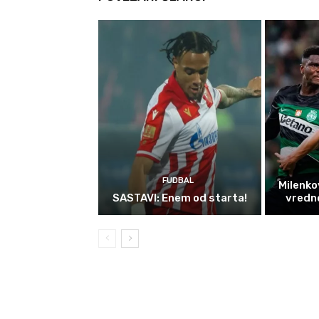
FUDBAL
Milenko
SASTAVI: Enem od starta!
vredno