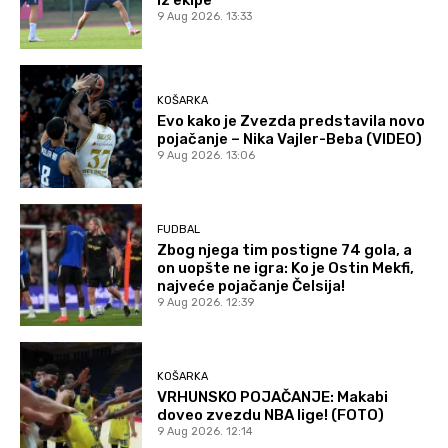
iz ekipe
9 Aug 2026. 13:33
KOŠARKA
Evo kako je Zvezda predstavila novo
pojačanje – Nika Vajler-Beba (VIDEO)
9 Aug 2026. 13:06
FUDBAL
Zbog njega tim postigne 74 gola, a
on uopšte ne igra: Ko je Ostin Mekfi,
najveće pojačanje Čelsija!
9 Aug 2026. 12:39
KOŠARKA
VRHUNSKO POJAČANJE: Makabi
doveo zvezdu NBA lige! (FOTO)
9 Aug 2026. 12:14