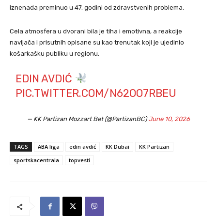
iznenada preminuo u 47. godini od zdravstvenih problema.
Cela atmosfera u dvorani bila je tiha i emotivna, a reakcije
navijača i prisutnih opisane su kao trenutak koji je ujedinio
košarkašku publiku u regionu.
EDIN AVDIĆ
PIC.TWITTER.COM/N62OO7RBEU
— KK Partizan Mozzart Bet (@PartizanBC)
June 10, 2026
TAGS
ABA liga
edin avdić
KK Dubai
KK Partizan
sportskacentrala
topvesti