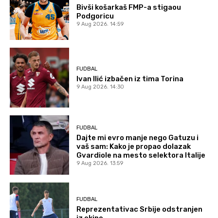
Bivši košarkaš FMP-a stigaou
Podgoricu
9 Aug 2026. 14:59
FUDBAL
Ivan Ilić izbačen iz tima Torina
9 Aug 2026. 14:30
FUDBAL
Dajte mi evro manje nego Gatuzu i
vaš sam: Kako je propao dolazak
Gvardiole na mesto selektora Italije
9 Aug 2026. 13:59
FUDBAL
Reprezentativac Srbije odstranjen