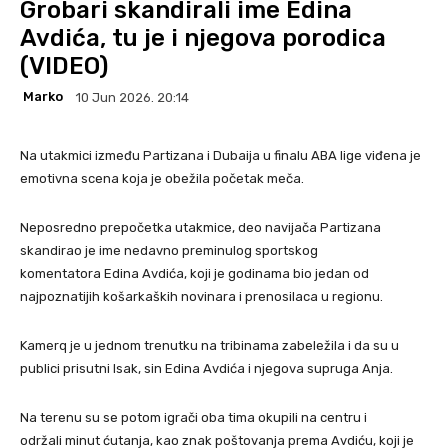
Grobari skandirali ime Edina
Avdića, tu je i njegova porodica
(VIDEO)
Marko
10 Jun 2026. 20:14
Na utakmici između Partizana i Dubaija u finalu ABA lige viđena je
emotivna scena koja je obežila početak meča.
Neposredno prepočetka utakmice, deo navijača Partizana
skandirao je ime nedavno preminulog sportskog
komentatora Edina Avdića, koji je godinama bio jedan od
najpoznatijih košarkaških novinara i prenosilaca u regionu.
Kamerq je u jednom trenutku na tribinama zabeležila i da su u
publici prisutni Isak, sin Edina Avdića i njegova supruga Anja.
Na terenu su se potom igrači oba tima okupili na centru i
održali minut ćutanja, kao znak poštovanja prema Avdiću, koji je