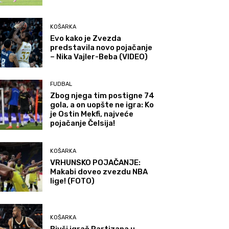
KOŠARKA
Evo kako je Zvezda
predstavila novo pojačanje
– Nika Vajler-Beba (VIDEO)
FUDBAL
Zbog njega tim postigne 74
gola, a on uopšte ne igra: Ko
je Ostin Mekfi, najveće
pojačanje Čelsija!
KOŠARKA
VRHUNSKO POJAČANJE:
Makabi doveo zvezdu NBA
lige! (FOTO)
KOŠARKA
Bivši igrač Partizana u