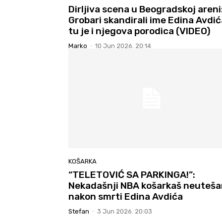
Dirljiva scena u Beogradskoj areni
Grobari skandirali ime Edina Avdić
tu je i njegova porodica (VIDEO)
Marko
-
10 Jun 2026. 20:14
KOŠARKA
“TELETOVIĆ SA PARKINGA!”:
Nekadašnji NBA košarkaš neuteša
nakon smrti Edina Avdića
Stefan
-
3 Jun 2026. 20:03