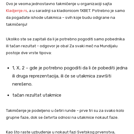
Ovo je veoma jednostavno takmičenje u organizaciji sajta
Kladjenje.rs
, a u saradnji sa kladionicom 1XBET. Potrebno je samo
da pogađate ishode utakmica – svih koje budu odigrane na
takmičenju!
Ukoliko ste se zapitali da li je potrebno pogoditi samo pobednika
ili tačan rezultat – odgovor je oba! Za svaki meč na Mundijalu
postoje dve vrste tipova:
1, X, 2 – gde je potrebno pogoditi da li će pobediti jedna
ili druga reprezentacija, ili će se utakmica završiti
nerešeno.
tačan rezultat utakmice
Takmičenje je podeljeno u četiri runde – prve tri su za svako kolo
grupne faze, dok se četvrta odnosi na utakmice nokaut faze.
Kao što raste uzbuđenje u nokaut fazi Svetskog prvenstva,