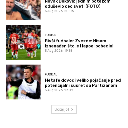
Novak Đoković jednim potezom
oduševio ceo svet! (FOTO)
5 Aug 2026. 20:06
FUDBAL
Bivši fudbaler Zvezde: Nisam
iznenađen što je Hapoel pobedio!
5 Aug 2026. 19:38
FUDBAL
Hetafe dovodi veliko pojačanje pred
potencijalni susret sa Partizanom
5 Aug 2026. 19:09
Učitaj još