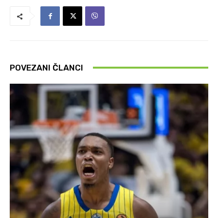
POVEZANI ČLANCI