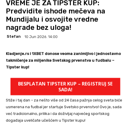
VREME JE ZA TIPSTER KUP:
Predvidite ishode mečeva na
Mundijalu i osvojite vredne
nagrade bez uloga!
Stefan
10 Jun 2026. 14:00
Kladjenje.rs i 1XBET donose veoma zanimljivo i jednostavno
takmičenje za miljenike Svetskog prvenstva u fudbalu –
Tipster kup!
BESPLATAN TIPSTER KUP – REGISTRUJ SE
SADA!
Stiže i taj dan – za nešto više od 24 časa pažnja celog sveta biće
usmerena na fudbal jer startuje Svetsko prvenstvo! Ovo je, sada
već tradicionalno, prilika i da doživljaj najvećeg sportskog
događaja uveličate učešćem u Tipster kupu!