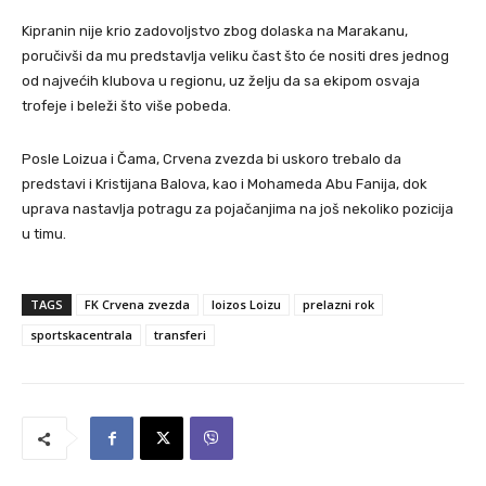
Kipranin nije krio zadovoljstvo zbog dolaska na Marakanu,
poručivši da mu predstavlja veliku čast što će nositi dres jednog
od najvećih klubova u regionu, uz želju da sa ekipom osvaja
trofeje i beleži što više pobeda.
Posle Loizua i Čama, Crvena zvezda bi uskoro trebalo da
predstavi i Kristijana Balova, kao i Mohameda Abu Fanija, dok
uprava nastavlja potragu za pojačanjima na još nekoliko pozicija
u timu.
TAGS
FK Crvena zvezda
loizos Loizu
prelazni rok
sportskacentrala
transferi