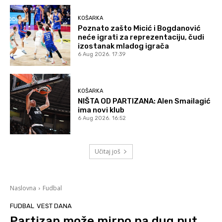
KOŠARKA
Poznato zašto Micić i Bogdanović
neće igrati za reprezentaciju, čudi
izostanak mladog igrača
6 Aug 2026. 17:39
KOŠARKA
NIŠTA OD PARTIZANA: Alen Smailagić
ima novi klub
6 Aug 2026. 16:52
Učitaj još