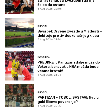
za rastanak sa Zvezdom i da li je
želeo da ostane
6 Aug 2026. 22:08
FUDBAL
Bivši bek Crvene zvezde u Mladosti –
debituje protiv doskorašnjeg kluba
6 Aug 2026. 21:44
KOŠARKA
PREOKRET: Partizan i dalje može do
Vokera, boravak u NBA možda bude
veoma kratak!
6 Aug 2026. 21:06
FUDBAL
PARTIZAN – TOBOL, SASTAVI: Nvulu
gubi Ilićevo poverenje?
6 Aug 2026. 20:30