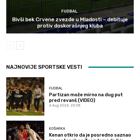
FUDBAL
Bivši bek Crvene zvezde u Mladosti – debituje
protiv doskorašnjeg kluba
NAJNOVIJE SPORTSKE VESTI
FUDBAL
Partizan može mirno na dug put
pred revanš (VIDEO)
6 Aug 2026. 23:08
KOŠARKA
Kenan otkrio da je posredno saznao