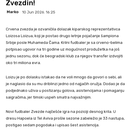
Zvezdin!
Marko
10 Jun 2026. 16:25
Crvena zvezda je ozvaničila dolazak kiparskog reprezentativca
Loizosa Loizua, koji je postao drugo letnje pojačanje šampiona
Srbije posle Muhameda Čama. Krilni fudbaler je sa crveno-belima
potpisao ugovor na tri godine uz mogućnost produžetka na još
jednu sezonu, dok će beogradski klub za njegov transfer izdvojiti
oko tri miliona evra.
Loizu je po dolasku istakao da ne voli mnogo da govori o sebi, ali
je naglasio da su mu driblinzi jedno od najjačih oružja. Dodao je da
podjednako uživa u postizanju golova, asistencijama i pomaganju
saigračima, jer timski uspeh smatra najvažnijim.
Novi fudbaler Zvezde najčešće igra na poziciji desnog krila. U
dresu Hapoela iz Tel Aviva prošle sezone zabeležio je 33 nastupa,
postigao sedam pogodaka i upisao šest asistencija.