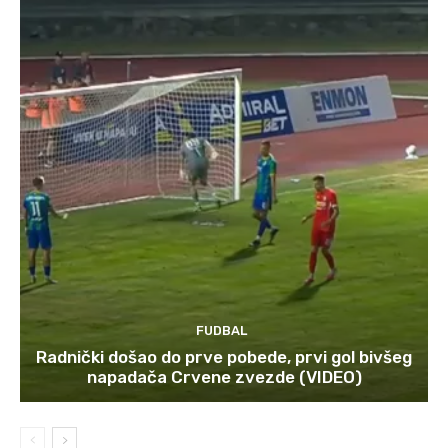
FUDBAL
Radnički došao do prve pobede, prvi gol bivšeg
napadača Crvene zvezde (VIDEO)