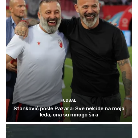
FUDBAL
Stanković posle Pazara: Sve nek ide na moja
leđa, ona su mnogo šira