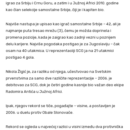
igrao za Srbiju i Crnu Goru, a zatim i u Južnoj Africi 2010. godine
kao član selekcije samostalne Srbije, čiji je i kapiten bio.
Najviše nastupa je upisao kao igrač samostalne Srbije – 42, ali je
najmanje puta tresao mrežu (3), čemu je možda doprinela i
promena pozicije, kada je zaigrao kao zadnji vezni u poznijem
delu karijere. Najviše pogodaka postigao je za Jugoslaviju – čak
osam na 40 utakmica. U reprezentaciiji SCG ja na 21 utakmici
postigao 4 gola.
Nikola Žigić je, za razliku od njega, učestvovao na Svetskim
prvenstvima za samo dve različite reprezentacije – 2006. je
debitovao za SCG, dok je četiri godine kasnije bio važan deo ekipe
Radomira Antića u Južnoj Africi.
Ipak, njegov rekord se tiče, pogađajte – visine, a postavljen je
2006. u duelu protiv Obale Slonovače.
Rekord se ogleda u najvećoj razlici u visini između dva protivnička