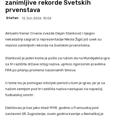
zanimljive rekorde Svetskih
prvenstava
Stefan
12 Jun 2026. 10:06
Aktuelni trener Crvene zvezde Dejan Stanković i njegov
nekadašnji saigrač iz reprezentacije Nikola Žigić još uvek su
vlasnici zanimljivih rekorda na Svetskim prvenstvima.
Stanković je jedini kome je pošlo za rukom da na Mundijalima igra
za tri različite države istog naziva, uprkos rigoroznim pravilima
FIFA po pitanju promene nacionalnih timova.
U tome mu je pomogao istorijski period u kom je igrao, jer je sa
našom zemljom pod tri različita naziva nastupao na najvećoj
fudbalskoj smotri.
Debitovao je kao jako mlad 1998. godine u Francuskoj pod
zastavom SR Jugoslavije, osam godina kasnije u Nemačkoj je