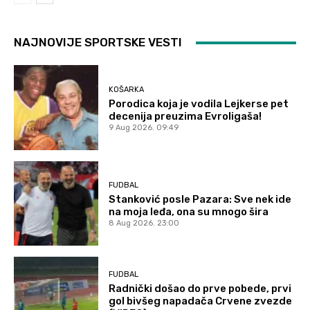
NAJNOVIJE SPORTSKE VESTI
KOŠARKA
Porodica koja je vodila Lejkerse pet
decenija preuzima Evroligaša!
9 Aug 2026. 09:49
FUDBAL
Stanković posle Pazara: Sve nek ide
na moja leđa, ona su mnogo šira
8 Aug 2026. 23:00
FUDBAL
Radnički došao do prve pobede, prvi
gol bivšeg napadača Crvene zvezde