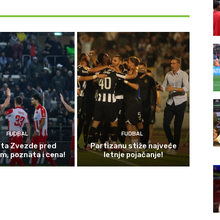
FUDBAL
FUDBAL
sta Zvezde pred
Partizanu stiže najveće
m, poznata i cena!
letnje pojačanje!