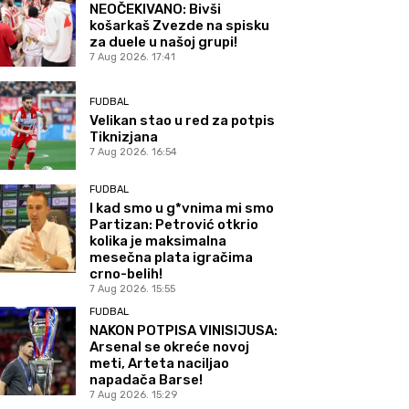
NEOČEKIVANO: Bivši
košarkaš Zvezde na spisku
za duele u našoj grupi!
7 Aug 2026. 17:41
FUDBAL
Velikan stao u red za potpis
Tiknizjana
7 Aug 2026. 16:54
FUDBAL
I kad smo u g*vnima mi smo
Partizan: Petrović otkrio
kolika je maksimalna
mesečna plata igračima
crno-belih!
7 Aug 2026. 15:55
FUDBAL
NAKON POTPISA VINISIJUSA:
Arsenal se okreće novoj
meti, Arteta naciljao
napadača Barse!
7 Aug 2026. 15:29