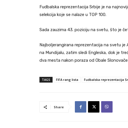
Fudbalska reprezentacija Srbije je na najnovij
selekcija koje se nalaze u TOP 100.
Sada zauzima 43. poziciju na svetu, što je če
Najboljerangirana reprezentacija na svetu je
na Mundijalu, zatim sledi Engleska, dok je tre
dva mesta nakon poraza od Obale Slonovače po
TAGS
FIFA rang lista
Fudbalska reprezentacija Sr
Share