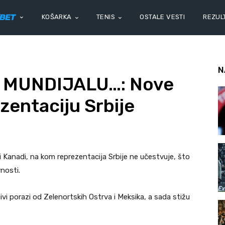
KOŠARKA
TENIS
OSTALE VESTI
REZULT
N
 MUNDIJALU…: Nove
ezentaciju Srbije
 Kanadi, na kom reprezentacija Srbije ne učestvuje, što
nosti.
ivi porazi od Zelenortskih Ostrva i Meksika, a sada stižu