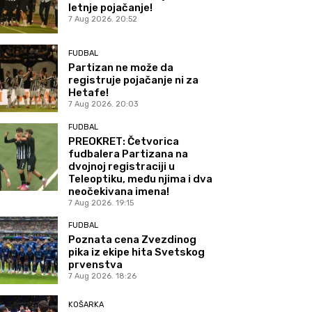
letnje pojačanje!
7 Aug 2026. 20:52
FUDBAL
Partizan ne može da
registruje pojačanje ni za
Hetafe!
7 Aug 2026. 20:03
FUDBAL
PREOKRET: Četvorica
fudbalera Partizana na
dvojnoj registraciji u
Teleoptiku, među njima i dva
neočekivana imena!
7 Aug 2026. 19:15
FUDBAL
Poznata cena Zvezdinog
pika iz ekipe hita Svetskog
prvenstva
7 Aug 2026. 18:26
KOŠARKA