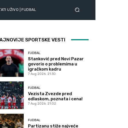
ATI UŽIVO | FUDBAL
AJNOVIJE SPORTSKE VESTI
FUDBAL
Stanković pred Novi Pazar
govorio o problemima u
igračkom kadru
7 Aug 2026. 21:30
FUDBAL
Vezista Zvezde pred
odlaskom, poznata i cena!
7 Aug 2026. 21:02
FUDBAL
Partizanu stiže najveće