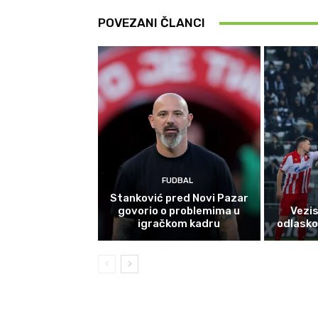
POVEZANI ČLANCI
FUDBAL
Stanković pred Novi Pazar
govorio o problemima u
Vezi
igračkom kadru
odlasko