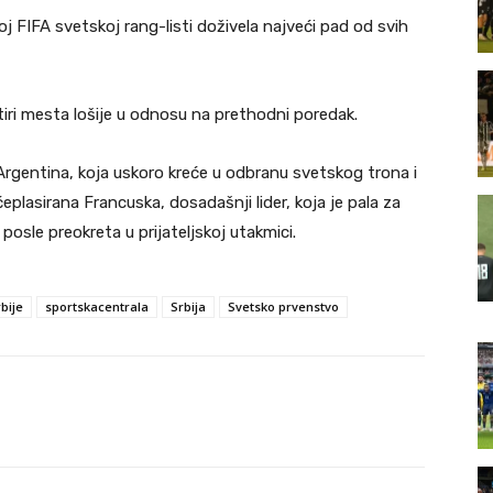
oj FIFA svetskoj rang-listi doživela najveći pad od svih
tiri mesta lošije u odnosu na prethodni poredak.
 Argentina, koja uskoro kreće u odbranu svetskog trona i
ćeplasirana Francuska, dosadašnji lider, koja je pala za
sle preokreta u prijateljskoj utakmici.
bije
sportskacentrala
Srbija
Svetsko prvenstvo