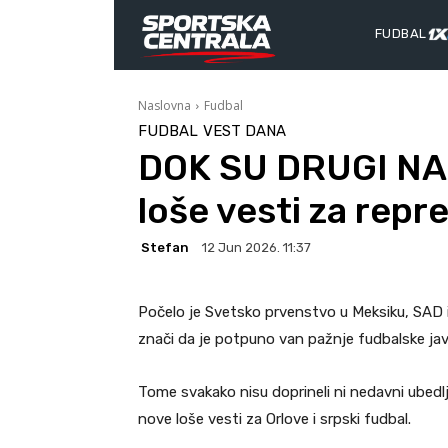
FUDBAL
Naslovna
Fudbal
FUDBAL
VEST DANA
DOK SU DRUGI NA
loše vesti za repr
Stefan
12 Jun 2026. 11:37
Počelo je Svetsko prvenstvo u Meksiku, SAD i
znači da je potpuno van pažnje fudbalske jav
Tome svakako nisu doprineli ni nedavni ubedlj
nove loše vesti za Orlove i srpski fudbal.