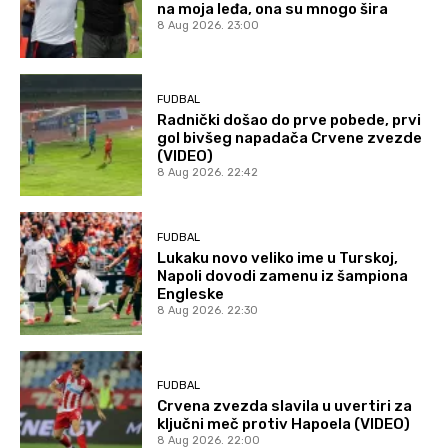
na moja leđa, ona su mnogo šira
8 Aug 2026. 23:00
FUDBAL
Radnički došao do prve pobede, prvi
gol bivšeg napadača Crvene zvezde
(VIDEO)
8 Aug 2026. 22:42
FUDBAL
Lukaku novo veliko ime u Turskoj,
Napoli dovodi zamenu iz šampiona
Engleske
8 Aug 2026. 22:30
FUDBAL
Crvena zvezda slavila u uvertiri za
ključni meč protiv Hapoela (VIDEO)
8 Aug 2026. 22:00