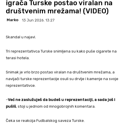
igrača Turske postao viralan na
društvenim mrežama! (VIDEO)
Marko
13 Jun 2026. 13:27
Skandal u najavi.
Tri reprezentativca Turske snimljena su kako puše cigarete na
terasi hotela.
Snimak je vrlo brzo postao viralan na društvenim mrežama, a
navijači turske reprezentacije osuli su drvlje i kamenje na svoje
reprezentativce.
–
Već ne zaslužuješ da budeš u reprezentaciji, a sada još i
pušiš
, stoji u jednom od mnogobrojnih komentara.
Čeka se reakcija Fudbalskog saveza Turske.