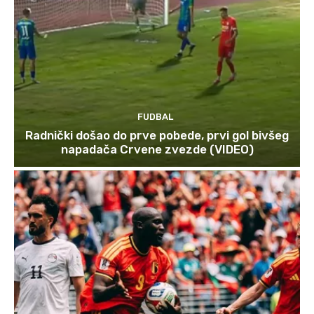
FUDBAL
Radnički došao do prve pobede, prvi gol bivšeg
napadača Crvene zvezde (VIDEO)