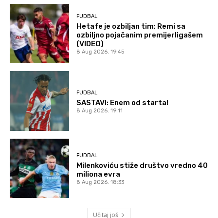
FUDBAL
Hetafe je ozbiljan tim: Remi sa
ozbiljno pojačanim premijerligašem
(VIDEO)
8 Aug 2026. 19:45
FUDBAL
SASTAVI: Enem od starta!
8 Aug 2026. 19:11
FUDBAL
Milenkoviću stiže društvo vredno 40
miliona evra
8 Aug 2026. 18:33
Učitaj još