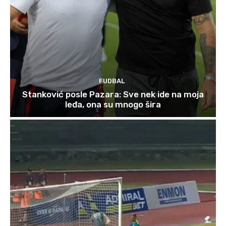
FUDBAL
Stanković posle Pazara: Sve nek ide na moja
leđa, ona su mnogo šira