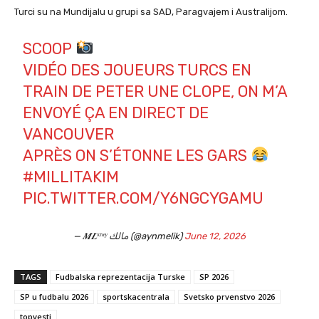
Turci su na Mundijalu u grupi sa SAD, Paragvajem i Australijom.
SCOOP
VIDÉO DES JOUEURS TURCS EN
TRAIN DE PETER UNE CLOPE, ON M’A
ENVOYÉ ÇA EN DIRECT DE
VANCOUVER
APRÈS ON S’ÉTONNE LES GARS
#MILLITAKIM
PIC.TWITTER.COM/Y6NGCYGAMU
— 𝑴𝑳ᵏʰᵉʸ مالك (@aynmelik)
June 12, 2026
TAGS
Fudbalska reprezentacija Turske
SP 2026
SP u fudbalu 2026
sportskacentrala
Svetsko prvenstvo 2026
topvesti