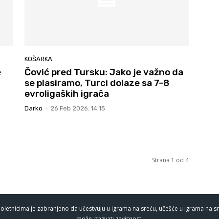
KOŠARKA
e
Čović pred Tursku: Jako je važno da
se plasiramo, Turci dolaze sa 7-8
evroligaških igrača
Darko
-
26 Feb 2026. 14:15
Strana 1 od 4
oletnicima je zabranjeno da učestvuju u igrama na sreću, učešće u igrama na sr
može izazvati zavisnost.