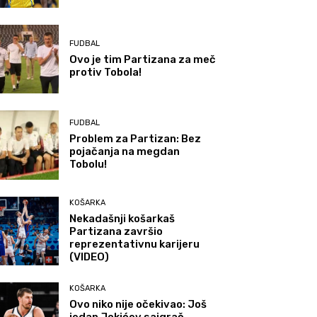
FUDBAL
Ovo je tim Partizana za meč
protiv Tobola!
FUDBAL
Problem za Partizan: Bez
pojačanja na megdan
Tobolu!
KOŠARKA
Nekadašnji košarkaš
Partizana završio
reprezentativnu karijeru
(VIDEO)
KOŠARKA
Ovo niko nije očekivao: Još
jedan Jokićev saigrač