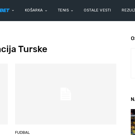
KOŠARKA
TENIS
OSTALE VESTI
REZULT
O
cija Turske
N
FUDBAL