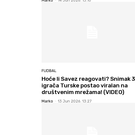
Marko
-
14 Jun 2026. 13:10
FUDBAL
Hoće li Savez reagovati? Snimak 3
igrača Turske postao viralan na
društvenim mrežama! (VIDEO)
Marko
-
13 Jun 2026. 13:27