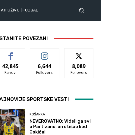
ATI UŽIVO | FUDBAL
STANITE POVEZANI
42,845
6,644
8,089
Fanovi
Follovers
Follovers
AJNOVIJE SPORTSKE VESTI
KOŠARKA
NEVEROVATNO: Videli ga svi
u Partizanu, on otišao kod
Jokića!