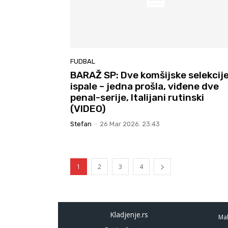
FUDBAL
BARAŽ SP: Dve komšijske selekcij
ispale – jedna prošla, viđene dve
penal-serije, Italijani rutinski
(VIDEO)
Stefan
-
26 Mar 2026. 23:43
1
2
3
4
Kladjenje.rs
Mal