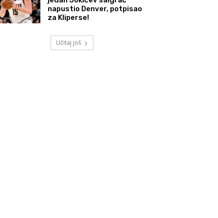
napustio Denver, potpisao
za Kliperse!
Učitaj još