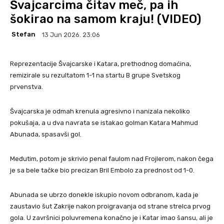
Švajcarcima čitav meč, pa ih
šokirao na samom kraju! (VIDEO)
Stefan
13 Jun 2026. 23:06
Reprezentacije Švajcarske i Katara, prethodnog domaćina,
remizirale su rezultatom 1-1 na startu B grupe Svetskog
prvenstva.
Švajcarska je odmah krenula agresivno i nanizala nekoliko
pokušaja, a u dva navrata se istakao golman Katara Mahmud
Abunada, spasavši gol.
Međutim, potom je skrivio penal faulom nad Frojlerom, nakon čega
je sa bele tačke bio precizan Bril Embolo za prednost od 1-0.
Abunada se ubrzo donekle iskupio novom odbranom, kada je
zaustavio šut Zakrije nakon proigravanja od strane strelca prvog
gola. U završnici poluvremena konačno je i Katar imao šansu, ali je