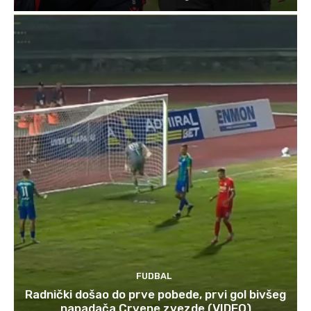
FUDBAL
Radnički došao do prve pobede, prvi gol bivšeg
napadača Crvene zvezde (VIDEO)