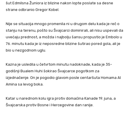
šut Edmilsna Žuniora iz blizine nakon lopte poslate sa desne
strane odbranio Gregor Kobel.
Nije se situacija mnogo promenila ni u drugom delu kada je reč o
stanju na terenu, pošto su Švajcarci dominirali, ali nisu uspevali da
uvećaju prednost, a možda i najbolju šansu propustio je Embolo u
76. minutu kada je iz neposredne blizine šutirao pored gola, ali je
bio u nezgodnom uglu.
Kazna je usledila u četvrtom minutu nadoknade, kada je 35-
godišnji Bualem Huhi šokirao Švajcarce pogotkom za
izjednačenje. On je pogodio glavom posle centaršuta Homama Al
Amina sa levog boka.
Katar u narednom kolu igra protiv domaćina Kanade 19. juna, a
Švajcarska protiv Bosne i Hercegovine dan ranije.