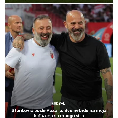
FUDBAL
Stanković posle Pazara: Sve nek ide na moja
leđa, ona su mnogo šira