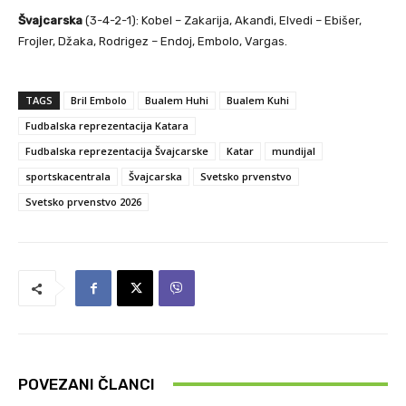
Švajcarska
(3-4-2-1): Kobel – Zakarija, Akanđi, Elvedi – Ebišer,
Frojler, Džaka, Rodrigez – Endoj, Embolo, Vargas.
TAGS
Bril Embolo
Bualem Huhi
Bualem Kuhi
Fudbalska reprezentacija Katara
Fudbalska reprezentacija Švajcarske
Katar
mundijal
sportskacentrala
Švajcarska
Svetsko prvenstvo
Svetsko prvenstvo 2026
POVEZANI ČLANCI