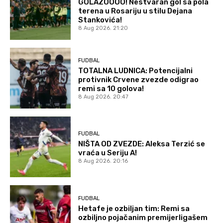
GOLAZOOOO! Nestvaran gol sa pola
terena u Rosariju u stilu Dejana
Stankovića!
8 Aug 2026. 21:20
FUDBAL
TOTALNA LUDNICA: Potencijalni
protivnik Crvene zvezde odigrao
remi sa 10 golova!
8 Aug 2026. 20:47
FUDBAL
NIŠTA OD ZVEZDE: Aleksa Terzić se
vraća u Seriju A!
8 Aug 2026. 20:16
FUDBAL
Hetafe je ozbiljan tim: Remi sa
ozbiljno pojačanim premijerligašem