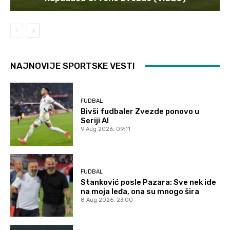
NAJNOVIJE SPORTSKE VESTI
FUDBAL
Bivši fudbaler Zvezde ponovo u
Seriji A!
9 Aug 2026. 09:11
FUDBAL
Stanković posle Pazara: Sve nek ide
na moja leđa, ona su mnogo šira
8 Aug 2026. 23:00