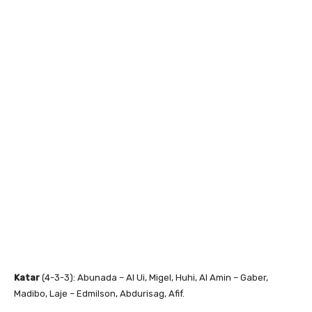
Katar
(4-3-3): Abunada – Al Ui, Migel, Huhi, Al Amin – Gaber,
Madibo, Laje – Edmilson, Abdurisag, Afif.