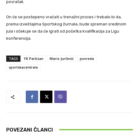
povratak.
On će se postepeno vraćati u trenažni proces i trebalo bi da,
prema izveštajima Sportskog žurnala, bude spreman sredinom
jula i očekuje se da će igrati od početka kvalifikacija za Ligu
konferencija.
TAGS
FK Partizan
Mario Jurčević
povreda
sportskacentrala
POVEZANI ČLANCI