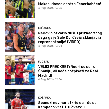
Makabi doveo centra Fenerbahčea!
6 Aug 2026. 13:05
KOŠARKA
Nedović otvorio dušu i priznao zbog
čega ga je Sale Đorđević sklanjao iz
reprezentacije! (VIDEO)
6 Aug 2026. 13:04
FUDBAL
VELIKI PREOKRET: Rodri se seli u
Španiju, ali neće potpisati za Real
Madrid!
6 Aug 2026. 12:36
KOŠARKA
Španski novinar otkrio da li će se
Kampaco vratiti u Zvezdu