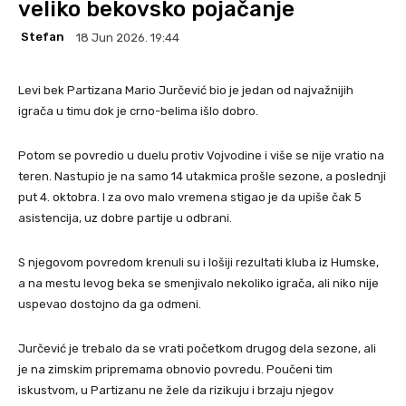
veliko bekovsko pojačanje
Stefan
18 Jun 2026. 19:44
Levi bek Partizana Mario Jurčević bio je jedan od najvažnijih
igrača u timu dok je crno-belima išlo dobro.
Potom se povredio u duelu protiv Vojvodine i više se nije vratio na
teren. Nastupio je na samo 14 utakmica prošle sezone, a poslednji
put 4. oktobra. I za ovo malo vremena stigao je da upiše čak 5
asistencija, uz dobre partije u odbrani.
S njegovom povredom krenuli su i lošiji rezultati kluba iz Humske,
a na mestu levog beka se smenjivalo nekoliko igrača, ali niko nije
uspevao dostojno da ga odmeni.
Jurčević je trebalo da se vrati početkom drugog dela sezone, ali
je na zimskim pripremama obnovio povredu. Poučeni tim
iskustvom, u Partizanu ne žele da rizikuju i brzaju njegov