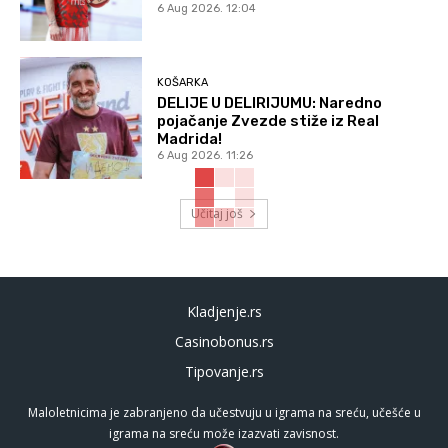
6 Aug 2026. 12:04
KOŠARKA
DELIJE U DELIRIJUMU: Naredno
pojačanje Zvezde stiže iz Real
Madrida!
6 Aug 2026. 11:26
Učitaj još
Kladjenje.rs
Casinobonus.rs
Tipovanje.rs
Maloletnicima je zabranjeno da učestvuju u igrama na sreću, učešće u
igrama na sreću može izazvati zavisnost.