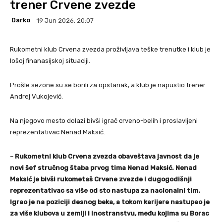
trener Crvene zvezde
Darko
19 Jun 2026. 20:07
Rukometni klub Crvena zvezda proživljava teške trenutke i klub je
lošoj finanasijskoj situaciji.
Prošle sezone su se borili za opstanak, a klub je napustio trener
Andrej Vukojević.
Na njegovo mesto dolazi bivši igrač crveno-belih i proslavljeni
reprezentativac Nenad Maksić.
–
Rukometni klub Crvena zvezda obaveštava javnost da je
novi šef stručnog štaba prvog tima Nenad Maksić. Nenad
Maksić je bivši rukometaš Crvene zvezde i dugogodišnji
reprezentativac sa više od sto nastupa za nacionalni tim.
Igrao je na poziciji desnog beka, a tokom karijere nastupao je
za više klubova u zemlji i inostranstvu, među kojima su Borac