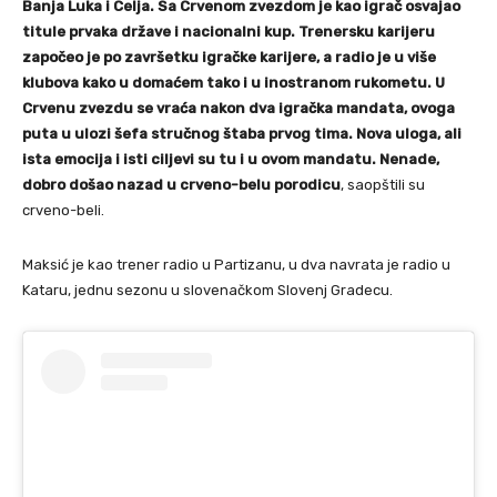
Banja Luka i Celja. Sa Crvenom zvezdom je kao igrač osvajao
titule prvaka države i nacionalni kup. Trenersku karijeru
započeo je po završetku igračke karijere, a radio je u više
klubova kako u domaćem tako i u inostranom rukometu. U
Crvenu zvezdu se vraća nakon dva igračka mandata, ovoga
puta u ulozi šefa stručnog štaba prvog tima. Nova uloga, ali
ista emocija i isti ciljevi su tu i u ovom mandatu. Nenade,
dobro došao nazad u crveno-belu porodicu
, saopštili su
crveno-beli.
Maksić je kao trener radio u Partizanu, u dva navrata je radio u
Kataru, jednu sezonu u slovenačkom Slovenj Gradecu.