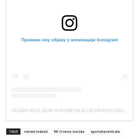
Прикажи ову објаву у апликацији Instagram
ОБЈАВА КОЈУ ДЕЛИ RUKOMETNI KLUB CRVENA ZVEZDA (@CRVENAZVEZDARK)
TAGS
nenad maksić
RK Crvena zvezda
sportskacentrala