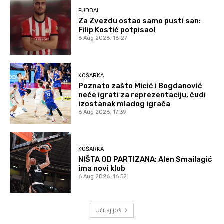
FUDBAL
Za Zvezdu ostao samo pusti san:
Filip Kostić potpisao!
6 Aug 2026. 18:27
KOŠARKA
Poznato zašto Micić i Bogdanović
neće igrati za reprezentaciju, čudi
izostanak mladog igrača
6 Aug 2026. 17:39
KOŠARKA
NIŠTA OD PARTIZANA: Alen Smailagić
ima novi klub
6 Aug 2026. 16:52
Učitaj još