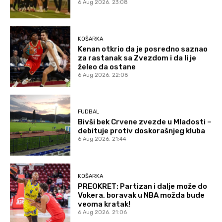
6 Aug 2026. 23:08
KOŠARKA
Kenan otkrio da je posredno saznao
za rastanak sa Zvezdom i da li je
želeo da ostane
6 Aug 2026. 22:08
FUDBAL
Bivši bek Crvene zvezde u Mladosti –
debituje protiv doskorašnjeg kluba
6 Aug 2026. 21:44
KOŠARKA
PREOKRET: Partizan i dalje može do
Vokera, boravak u NBA možda bude
veoma kratak!
6 Aug 2026. 21:06