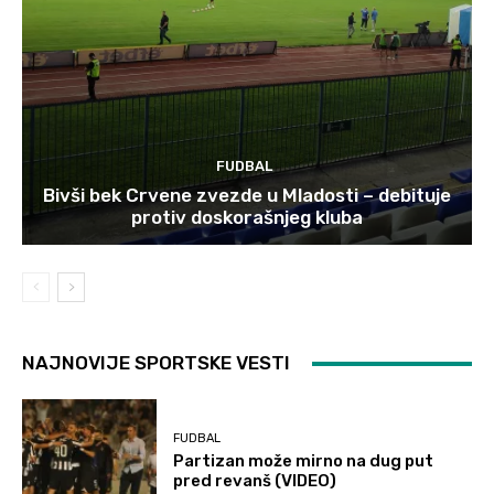
FUDBAL
Bivši bek Crvene zvezde u Mladosti – debituje
protiv doskorašnjeg kluba
NAJNOVIJE SPORTSKE VESTI
FUDBAL
Partizan može mirno na dug put
pred revanš (VIDEO)