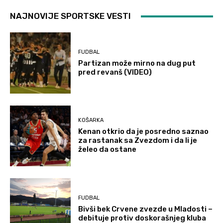
NAJNOVIJE SPORTSKE VESTI
FUDBAL
Partizan može mirno na dug put
pred revanš (VIDEO)
KOŠARKA
Kenan otkrio da je posredno saznao
za rastanak sa Zvezdom i da li je
želeo da ostane
FUDBAL
Bivši bek Crvene zvezde u Mladosti –
debituje protiv doskorašnjeg kluba