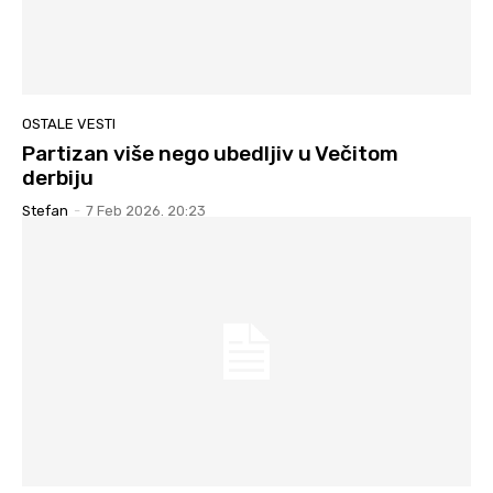
OSTALE VESTI
Partizan više nego ubedljiv u Večitom
derbiju
Stefan
-
7 Feb 2026. 20:23