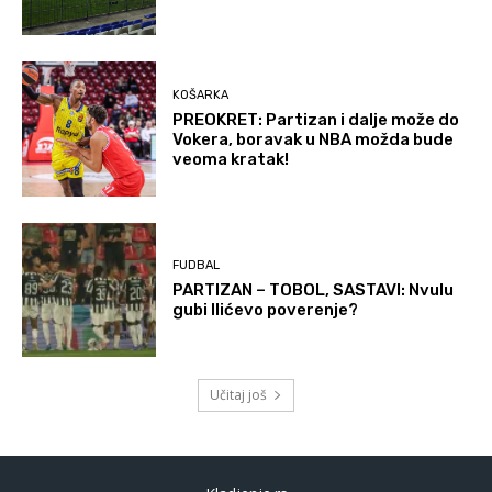
KOŠARKA
PREOKRET: Partizan i dalje može do
Vokera, boravak u NBA možda bude
veoma kratak!
FUDBAL
PARTIZAN – TOBOL, SASTAVI: Nvulu
gubi Ilićevo poverenje?
Učitaj još