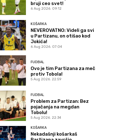
bruji ceo svet!
6 Aug 2026. 09:12
KOŠARKA
NEVEROVATNO: Videli ga svi
u Partizanu, on otišao kod
Jokića!
6 Aug 2026. 07:04
FUDBAL
Ovo je tim Partizana za meč
protiv Tobola!
5 Aug 2026. 22:59
FUDBAL
Problem za Partizan: Bez
pojačanja na megdan
Tobolu!
5 Aug 2026. 22:34
KOŠARKA
Nekadašnji košarkaš
Partizana završio