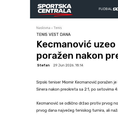
FUDBAL
Naslovna
Tenis
TENIS
VEST DANA
Kecmanović uzeo d
poražen nakon pr
Stefan
29 Jun 2026. 18:14
Srpski teniser Miomir Kecmanović poražen j
Sinera nakon preokreta sa 2:1, po setovima 4:6, 
Kecmanović se odlično držao protiv prvog nos
prvog dana najvećeg teniskog turnira, ali naža