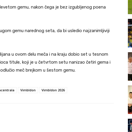
 devetom gemu, nakon čega je bez izgubljenog poena
drugom gemu narednog seta, da bi usledio najzanimljiviji
alijana u ovom delu meča i na kraju dobio set u tesnom
ioca titule, koji je u četvrtom setu nanizao četiri gema i
je odlučio meč brejkom u šestom gemu.
acentrala
Vimbldon
Vimbldon 2026