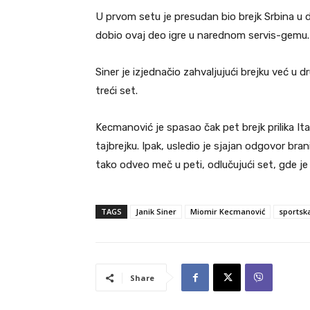
U prvom setu je presudan bio brejk Srbina u
dobio ovaj deo igre u narednom servis-gemu.
Siner je izjednačio zahvaljujući brejku već u 
treći set.
Kecmanović je spasao čak pet brejk prilika It
tajbrejku. Ipak, usledio je sjajan odgovor bran
tako odveo meč u peti, odlučujući set, gde 
TAGS
Janik Siner
Miomir Kecmanović
sportsk
Share