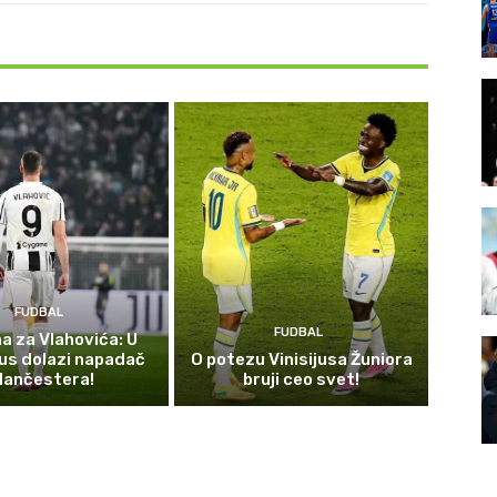
FUDBAL
FUDBAL
 za Vlahovića: U
us dolazi napadač
O potezu Vinisijusa Žuniora
ančestera!
bruji ceo svet!