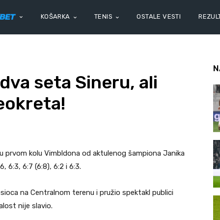
KOŠARKA
TENIS
OSTALE VESTI
REZULT
N
va seta Sineru, ali
eokreta!
e u prvom kolu Vimbldona od aktulenog šampiona Janika
6:3, 6:7 (6:8), 6:2 i 6:3.
ioca na Centralnom terenu i pružio spektakl publici
lost nije slavio.