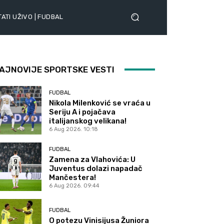
ATI UŽIVO | FUDBAL
AJNOVIJE SPORTSKE VESTI
FUDBAL
Nikola Milenković se vraća u
Seriju A i pojačava
italijanskog velikana!
6 Aug 2026. 10:18
FUDBAL
Zamena za Vlahovića: U
Juventus dolazi napadač
Mančestera!
6 Aug 2026. 09:44
FUDBAL
O potezu Vinisijusa Žuniora