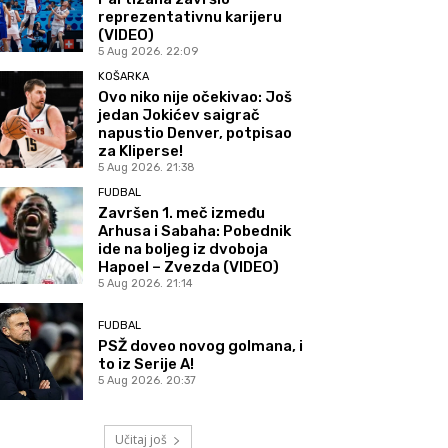
reprezentativnu karijeru
(VIDEO)
5 Aug 2026. 22:09
KOŠARKA
Ovo niko nije očekivao: Još
jedan Jokićev saigrač
napustio Denver, potpisao
za Kliperse!
5 Aug 2026. 21:38
FUDBAL
Završen 1. meč između
Arhusa i Sabaha: Pobednik
ide na boljeg iz dvoboja
Hapoel – Zvezda (VIDEO)
5 Aug 2026. 21:14
FUDBAL
PSŽ doveo novog golmana, i
to iz Serije A!
5 Aug 2026. 20:37
Učitaj još