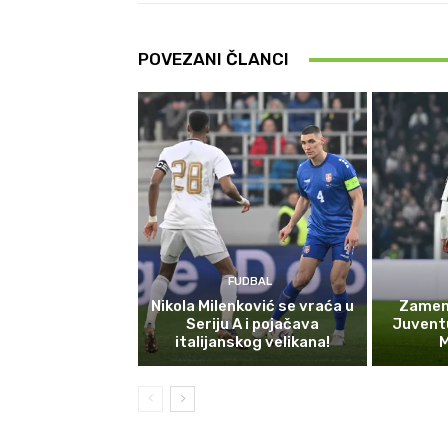
POVEZANI ČLANCI
FUDBAL
Nikola Milenković se vraća u
Zamena
Seriju A i pojačava
Juvent
italijanskog velikana!
M