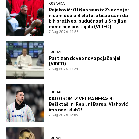
KOŠARKA
Rajaković: Otišao sam iz Zvezde jer
nisam dobio 8 plata, otišao sam da
bih preživeo, budućnost u Srbiji za
mene nije postojala (VIDEO)
7 Aug 2026. 14:58
FUDBAL
Partizan doveo novo pojačanje!
(VIDEO)
7 Aug 2026. 14:31
FUDBAL
KAO GROM IZ VEDRA NEBA: Ni
Bešiktaš, ni Real, ni Barsa, Vlahović
ima novi klub?!
7 Aug 2026. 13:59
FUDBAL