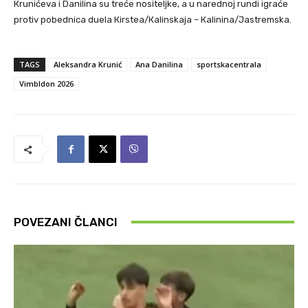
Кrunićeva i Danilina su treće nositeljke, a u narednoj rundi igraće
protiv pobednica duela Кirstea/Кalinskaja – Кalinina/Jastremska.
TAGS
Aleksandra Krunić
Ana Danilina
sportskacentrala
Vimbldon 2026
POVEZANI ČLANCI