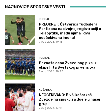
NAJNOVIJE SPORTSKE VESTI
FUDBAL
PREOKRET: Četvorica fudbalera
Partizana na dvojnoj registraciji u
Teleoptiku, među njima i dva
neočekivana imena!
7 Aug 2026. 19:15
FUDBAL
Poznata cena Zvezdinog pika iz
ekipe hita Svetskog prvenstva
7 Aug 2026. 18:26
KOŠARKA
NEOČEKIVANO: Bivši košarkaš
Zvezde na spisku za duele u našoj
grupi!
7 Aug 2026. 17:41