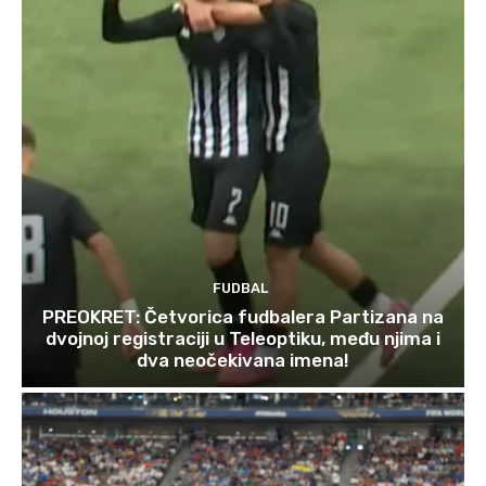
FUDBAL
PREOKRET: Četvorica fudbalera Partizana na
dvojnoj registraciji u Teleoptiku, među njima i
dva neočekivana imena!