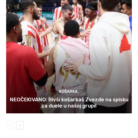
KOŠARKA
NEOČEKIVANO: Bivši košarkaš Zvezde na spisku
za duele u našoj grupi!