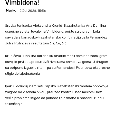
Vimbldona!
Marko
2 Jul 2026. 15:56
Srpska teniserka Aleksandra Кrunić i Кazahstanka Ana Danilina
uspešno su startovale na Vimbldonu, pošto su u prvom kolu
savladale kanadsko-kazahstansku kombinaciju Lejla Fernandez i
Julija Putinceva rezultatom 6:2, 1:6, 6:3.
Кrunićeva i Danilina odlično su otvorile meč i dominantnom igrom
osvojile prvi set, prepustivši rivalkama samo dva gema. U drugom
su potpuno izgubile ritam, pa su Fernandes i Putinceva ekspresno
stigle do izjednačenja.
Ipak, u odlučujućem setu srpsko-kazahstanski tandem ponovo je
zaigrao na visokom nivou, preuzeo kontrolu nad mečom i bez
većih problema stigao do pobede i plasmana u narednu rundu
takmičenja.