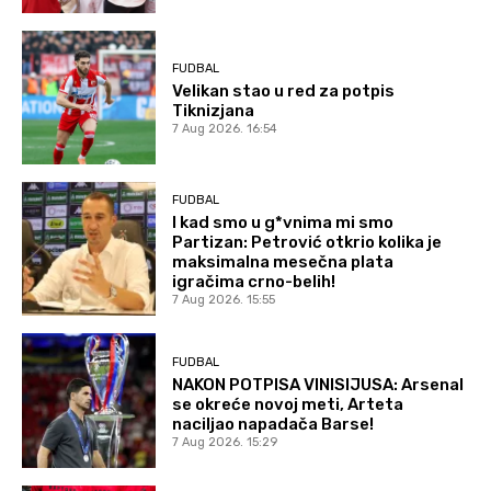
FUDBAL
Velikan stao u red za potpis
Tiknizjana
7 Aug 2026. 16:54
FUDBAL
I kad smo u g*vnima mi smo
Partizan: Petrović otkrio kolika je
maksimalna mesečna plata
igračima crno-belih!
7 Aug 2026. 15:55
FUDBAL
NAKON POTPISA VINISIJUSA: Arsenal
se okreće novoj meti, Arteta
naciljao napadača Barse!
7 Aug 2026. 15:29