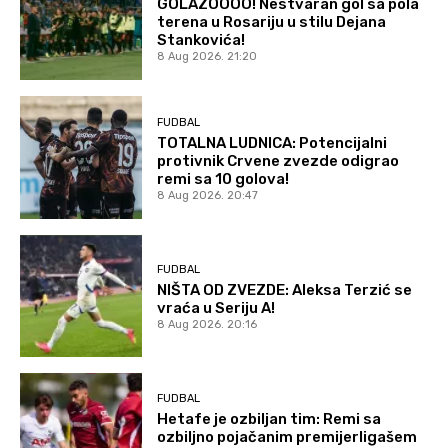
GOLAZOOOO! Nestvaran gol sa pola
terena u Rosariju u stilu Dejana
Stankovića!
8 Aug 2026. 21:20
FUDBAL
TOTALNA LUDNICA: Potencijalni
protivnik Crvene zvezde odigrao
remi sa 10 golova!
8 Aug 2026. 20:47
FUDBAL
NIŠTA OD ZVEZDE: Aleksa Terzić se
vraća u Seriju A!
8 Aug 2026. 20:16
FUDBAL
Hetafe je ozbiljan tim: Remi sa
ozbiljno pojačanim premijerligašem