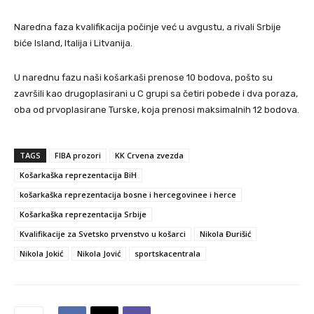
Naredna faza kvalifikacija počinje već u avgustu, a rivali Srbije
biće Island, Italija i Litvanija.
U narednu fazu naši košarkaši prenose 10 bodova, pošto su
završili kao drugoplasirani u C grupi sa četiri pobede i dva poraza,
oba od prvoplasirane Turske, koja prenosi maksimalnih 12 bodova.
TAGS
FIBA prozori
KK Crvena zvezda
Košarkaška reprezentacija BiH
košarkaška reprezentacija bosne i hercegovinee i herce
Košarkaška reprezentacija Srbije
Kvalifikacije za Svetsko prvenstvo u košarci
Nikola Đurišić
Nikola Jokić
Nikola Jović
sportskacentrala