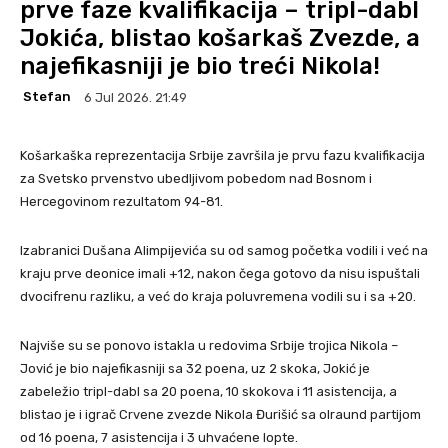
prve faze kvalifikacija – tripl-dabl
Jokića, blistao košarkaš Zvezde, a
najefikasniji je bio treći Nikola!
Stefan
6 Jul 2026. 21:49
Košarkaška reprezentacija Srbije završila je prvu fazu kvalifikacija
za Svetsko prvenstvo ubedljivom pobedom nad Bosnom i
Hercegovinom rezultatom 94-81.
Izabranici Dušana Alimpijevića su od samog početka vodili i već na
kraju prve deonice imali +12, nakon čega gotovo da nisu ispuštali
dvocifrenu razliku, a već do kraja poluvremena vodili su i sa +20.
Najviše su se ponovo istakla u redovima Srbije trojica Nikola –
Jović je bio najefikasniji sa 32 poena, uz 2 skoka, Jokić je
zabeležio tripl-dabl sa 20 poena, 10 skokova i 11 asistencija, a
blistao je i igrač Crvene zvezde Nikola Đurišić sa olraund partijom
od 16 poena, 7 asistencija i 3 uhvaćene lopte.