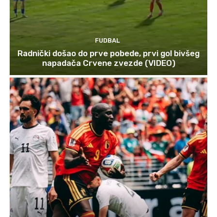
FUDBAL
Radnički došao do prve pobede, prvi gol bivšeg
napadača Crvene zvezde (VIDEO)