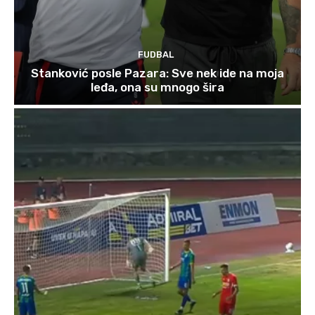
FUDBAL
Stanković posle Pazara: Sve nek ide na moja
leđa, ona su mnogo šira