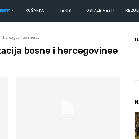
KOŠARKA
TENIS
OSTALE VESTI
REZULT
i hercegovinee i herce
O
acija bosne i hercegovinee
N