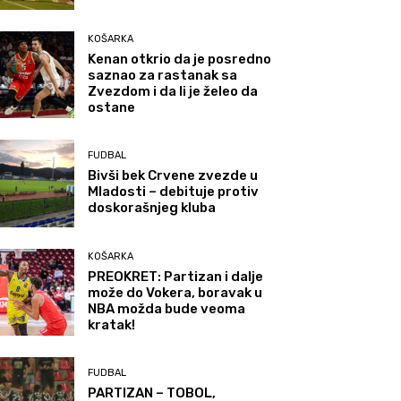
KOŠARKA
Kenan otkrio da je posredno
saznao za rastanak sa
Zvezdom i da li je želeo da
ostane
FUDBAL
Bivši bek Crvene zvezde u
Mladosti – debituje protiv
doskorašnjeg kluba
KOŠARKA
PREOKRET: Partizan i dalje
može do Vokera, boravak u
NBA možda bude veoma
kratak!
FUDBAL
PARTIZAN – TOBOL,