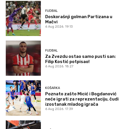
FUDBAL
Doskorašnji golman Partizana u
Mačvi
6 Aug 2026. 19:13
FUDBAL
Za Zvezdu ostao samo pusti san:
Filip Kostić potpisao!
6 Aug 2026. 18:27
KOŠARKA
Poznato zašto Micić i Bogdanović
neće igrati za reprezentaciju, čudi
izostanak mladog igrača
6 Aug 2026. 17:39