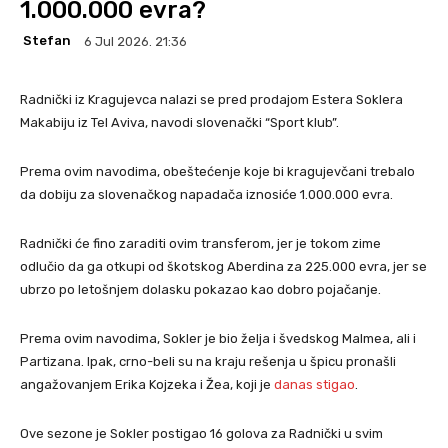
1.000.000 evra?
Stefan
6 Jul 2026. 21:36
Radnički iz Kragujevca nalazi se pred prodajom Estera Soklera
Makabiju iz Tel Aviva, navodi slovenački “Sport klub”.
Prema ovim navodima, obeštećenje koje bi kragujevčani trebalo
da dobiju za slovenačkog napadača iznosiće 1.000.000 evra.
Radnički će fino zaraditi ovim transferom, jer je tokom zime
odlučio da ga otkupi od škotskog Aberdina za 225.000 evra, jer se
ubrzo po letošnjem dolasku pokazao kao dobro pojačanje.
Prema ovim navodima, Sokler je bio želja i švedskog Malmea, ali i
Partizana. Ipak, crno-beli su na kraju rešenja u špicu pronašli
angažovanjem Erika Kojzeka i Žea, koji je
danas stigao
.
Ove sezone je Sokler postigao 16 golova za Radnički u svim