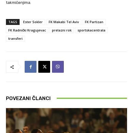
takmičenjima.
TAGS
Ester Sokler
FK Makabi Tel Aviv
FK Partizan
FK Radnički Kragujevac
prelazni rok
sportskacentrala
transferi
POVEZANI ČLANCI