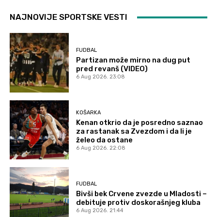
NAJNOVIJE SPORTSKE VESTI
FUDBAL
Partizan može mirno na dug put
pred revanš (VIDEO)
6 Aug 2026. 23:08
KOŠARKA
Kenan otkrio da je posredno saznao
za rastanak sa Zvezdom i da li je
želeo da ostane
6 Aug 2026. 22:08
FUDBAL
Bivši bek Crvene zvezde u Mladosti –
debituje protiv doskorašnjeg kluba
6 Aug 2026. 21:44