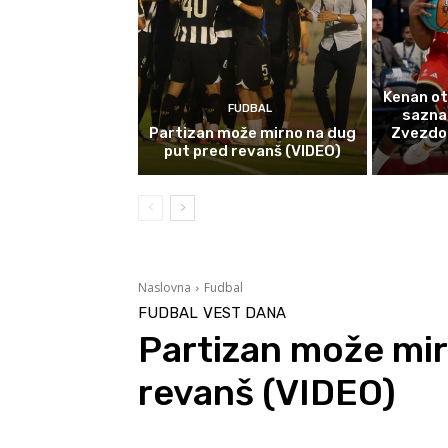
Kenan ot
FUDBAL
sazna
Partizan može mirno na dug
Zvezdom 
put pred revanš (VIDEO)