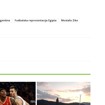
rgentine
Fudbalska reprezentacija Egipta
Mostafa Ziko