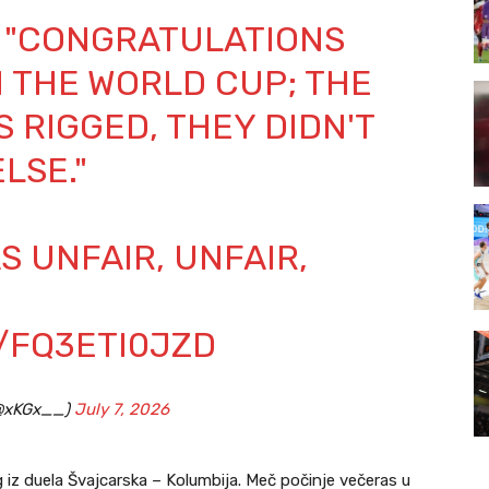
: "CONGRATULATIONS
 THE WORLD CUP; THE
RIGGED, THEY DIDN'T
LSE."
S UNFAIR, UNFAIR,
/FQ3ETI0JZD
(@xKGx__)
July 7, 2026
eg iz duela Švajcarska – Kolumbija. Meč počinje večeras u