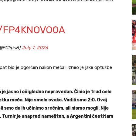
M/FP4KNOVO0A
(@FClipsB)
July 7, 2026
gipat bio je ogorčen nakon meča i izneo je jake optužbe
 je jasno i očigledno nepravedan. Činio je trud cele
četka meča
.
Nije smelo ovako. Vodili smo 2:0. Ovaj
li smo da ih učinimo srećnim, ali nismo mogli. Nije
i. Turnir je unapred namešten, a Argentini čestitam