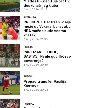
Mladosti – debituje protiv
doskorašnjeg kluba
6 Aug 2026. 21:44
KOŠARKA
PREOKRET: Partizan i dalje
može do Vokera, boravak u
NBA možda bude veoma
kratak!
6 Aug 2026. 21:06
FUDBAL
PARTIZAN – TOBOL,
SASTAVI: Nvulu gubi Ilićevo
poverenje?
6 Aug 2026. 20:30
FUDBAL
Propao transfer Vasilija
Kostova
6 Aug 2026. 20:03
FUDBAL