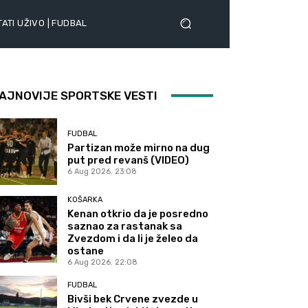
ATI UŽIVO | FUDBAL
AJNOVIJE SPORTSKE VESTI
FUDBAL
Partizan može mirno na dug
put pred revanš (VIDEO)
6 Aug 2026. 23:08
KOŠARKA
Kenan otkrio da je posredno
saznao za rastanak sa
Zvezdom i da li je želeo da
ostane
6 Aug 2026. 22:08
FUDBAL
Bivši bek Crvene zvezde u