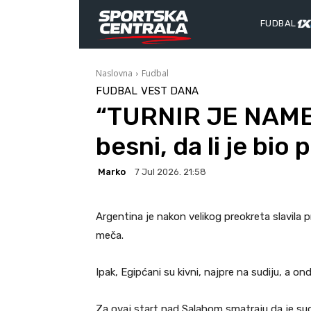
FUDBAL
Naslovna
Fudbal
FUDBAL
VEST DANA
“TURNIR JE NAME
besni, da li je bio
Marko
7 Jul 2026. 21:58
Argentina je nakon velikog preokreta slavila p
meča.
Ipak, Egipćani su kivni, najpre na sudiju, a ond
Za ovaj start nad Salahom smatraju da je sudij