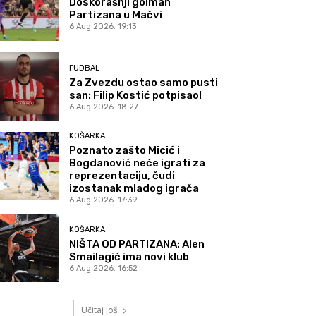
Doskorašnji golman
Partizana u Mačvi
6 Aug 2026. 19:13
FUDBAL
Za Zvezdu ostao samo pusti
san: Filip Kostić potpisao!
6 Aug 2026. 18:27
KOŠARKA
Poznato zašto Micić i
Bogdanović neće igrati za
reprezentaciju, čudi
izostanak mladog igrača
6 Aug 2026. 17:39
KOŠARKA
NIŠTA OD PARTIZANA: Alen
Smailagić ima novi klub
6 Aug 2026. 16:52
Učitaj još