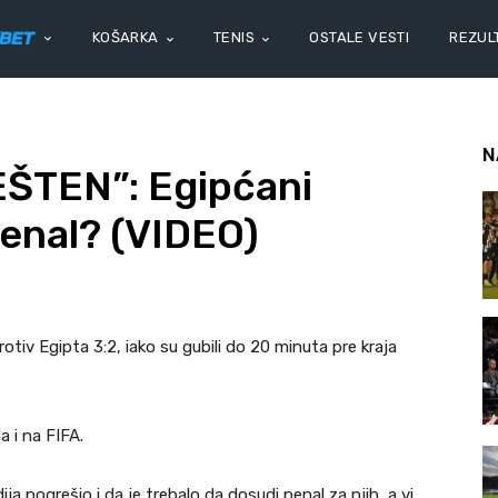
KOŠARKA
TENIS
OSTALE VESTI
REZULT
N
ŠTEN”: Egipćani
 penal? (VIDEO)
rotiv Egipta 3:2, iako su gubili do 20 minuta pre kraja
a i na FIFA.
a pogrešio i da je trebalo da dosudi penal za njih, a vi