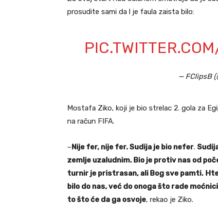
prosudite sami da l je faula zaista bilo:
PIC.TWITTER.CO
— FClipsB 
Mostafa Ziko, koji je bio strelac 2. gola za E
na račun FIFA.
–
Nije fer, nije fer. Sudija je bio nefer
.
Sudija
zemlje uzaludnim. Bio je protiv nas od po
turnir je pristrasan, ali Bog sve pamti.
Hte
bilo do nas, već do onoga što rade moćnic
to što će da ga osvoje
, rekao je Ziko.