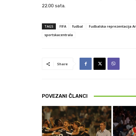
22.00 sata.
TAGS
FIFA
fudbal
Fudbalska reprezentacija A
sportskacentrala
Share
POVEZANI ČLANCI