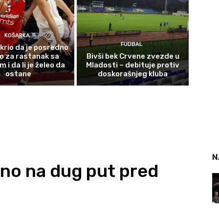
KOŠARKA
FUDBAL
krio da je posredno
o za rastanak sa
Bivši bek Crvene zvezde u
i da li je želeo da
Mladosti – debituje protiv
ostane
doskorašnjeg kluba