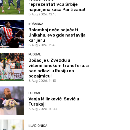
reprezentativca Srbije
napunjena kasa Partizana!
8 Aug 2026. 12:15
KOŠARKA
Bolomboj neće pojačati
Unikahu, evo gde nastavlja
karijeru
8 Aug 2026. 11:45
FUDBAL
Došao je u Zvezdu u
višemilionskom transferu, a
sad odlazi u Rusiju na
pozajmicu!
8 Aug 2026. 11:13
FUDBAL
Vanja Milinković-Savić u
Turskoj!
8 Aug 2026. 10:44
KLADIONICA