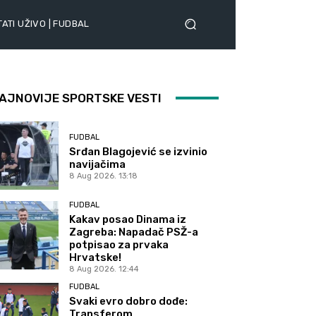
ATI UŽIVO | FUDBAL
AJNOVIJE SPORTSKE VESTI
FUDBAL
Srđan Blagojević se izvinio
navijačima
8 Aug 2026. 13:18
FUDBAL
Kakav posao Dinama iz
Zagreba: Napadač PSŽ-a
potpisao za prvaka
Hrvatske!
8 Aug 2026. 12:44
FUDBAL
Svaki evro dobro dođe:
Transferom