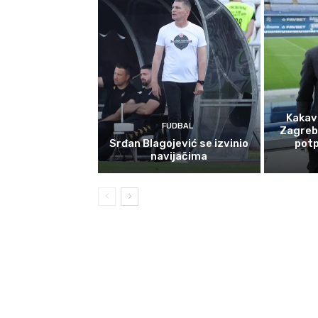
Kakav
FUDBAL
Zagreb
Srđan Blagojević se izvinio
potp
navijačima