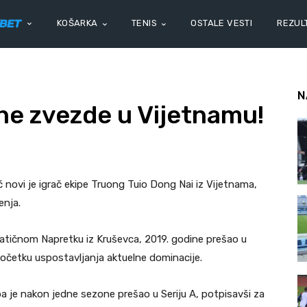
KOŠARKA
TENIS
OSTALE VESTI
REZULT
N
ene zvezde u Vijetnamu!
 novi je igrač ekipe Truong Tuio Dong Nai iz Vijetnama,
enja.
atičnom Napretku iz Kruševca, 2019. godine prešao u
početku uspostavljanja aktuelne dominacije.
pa je nakon jedne sezone prešao u Seriju A, potpisavši za