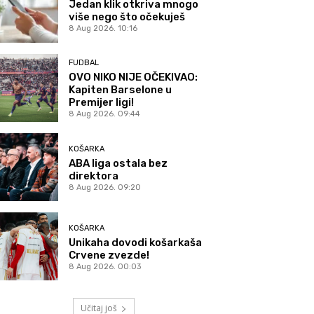
Jedan klik otkriva mnogo
više nego što očekuješ
8 Aug 2026. 10:16
FUDBAL
OVO NIKO NIJE OČEKIVAO:
Kapiten Barselone u
Premijer ligi!
8 Aug 2026. 09:44
KOŠARKA
ABA liga ostala bez
direktora
8 Aug 2026. 09:20
KOŠARKA
Unikaha dovodi košarkaša
Crvene zvezde!
8 Aug 2026. 00:03
Učitaj još