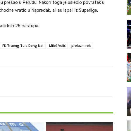
u prešao u Peruđu. Nakon toga je usledio povratak u
odne vratio u Napredak, ali su ispali iz Superlige.
 solidnih 25 nastupa.
FK Truong Tuio Dong Nai
Miloš Vulić
prelazni rok