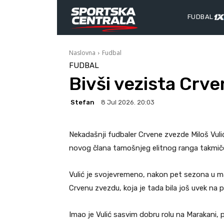
FUDBAL
Naslovna
Fudbal
FUDBAL
Bivši vezista Crv
Stefan
8 Jul 2026. 20:03
Nekadašnji fudbaler Crvene zvezde Miloš Vulić
novog člana tamošnjeg elitnog ranga takmič
Vulić je svojevremeno, nakon pet sezona u m
Crvenu zvezdu, koja je tada bila još uvek na 
Imao je Vulić sasvim dobru rolu na Marakani, 