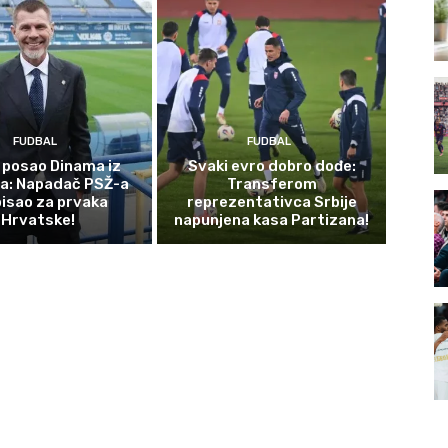
FUDBAL
FUDBAL
 posao Dinama iz
Svaki evro dobro dođe:
a: Napadač PSŽ-a
Transferom
isao za prvaka
reprezentativca Srbije
Hrvatske!
napunjena kasa Partizana!