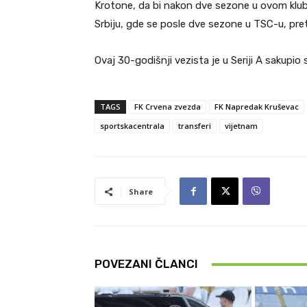
Krotone, da bi nakon dve sezone u ovom klub
Srbiju, gde se posle dve sezone u TSC-u, preth
Ovaj 30-godišnji vezista je u Seriji A sakupio
TAGS
FK Crvena zvezda
FK Napredak Kruševac
sportskacentrala
transferi
vijetnam
Share
POVEZANI ČLANCI