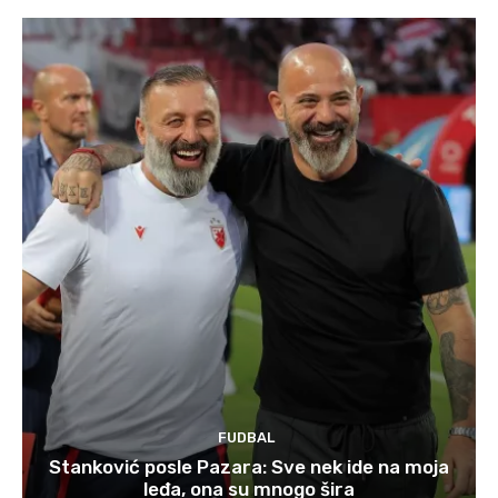
FUDBAL
Stanković posle Pazara: Sve nek ide na moja
leđa, ona su mnogo šira