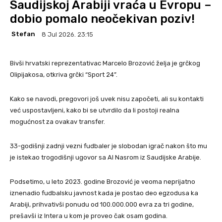
Saudijskoj Arabiji vraća u Evropu –
dobio pomalo neočekivan poziv!
Stefan
8 Jul 2026. 23:15
Bivši hrvatski reprezentativac Marcelo Brozović želja je grčkog
Olipijakosa, otkriva grčki “Sport 24”.
Kako se navodi, pregovori još uvek nisu započeti, ali su kontakti
već uspostavljeni, kako bi se utvrdilo da li postoji realna
mogućnost za ovakav transfer.
33-godišnji zadnji vezni fudbaler je slobodan igrač nakon što mu
je istekao trogodišnji ugovor sa Al Nasrom iz Saudijske Arabije.
Podsetimo, u leto 2023. godine Brozović je veoma neprijatno
iznenadio fudbalsku javnost kada je postao deo egzodusa ka
Arabiji, prihvativši ponudu od 100.000.000 evra za tri godine,
prešavši iz Intera u kom je proveo čak osam godina.