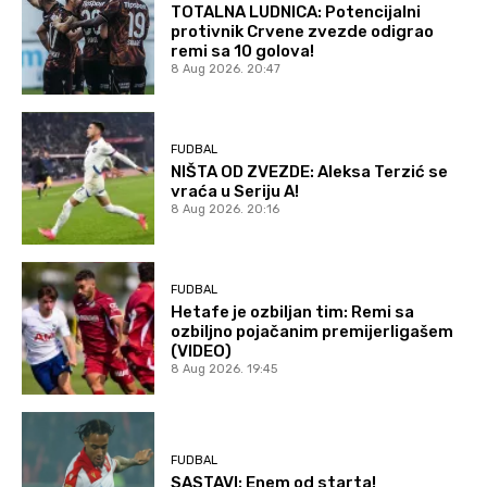
TOTALNA LUDNICA: Potencijalni
protivnik Crvene zvezde odigrao
remi sa 10 golova!
8 Aug 2026. 20:47
FUDBAL
NIŠTA OD ZVEZDE: Aleksa Terzić se
vraća u Seriju A!
8 Aug 2026. 20:16
FUDBAL
Hetafe je ozbiljan tim: Remi sa
ozbiljno pojačanim premijerligašem
(VIDEO)
8 Aug 2026. 19:45
FUDBAL
SASTAVI: Enem od starta!