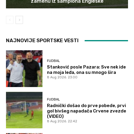
zamenu iz šampiona Engleske
NAJNOVIJE SPORTSKE VESTI
FUDBAL
Stanković posle Pazara: Sve nek ide
na moja leđa, ona su mnogo šira
8 Aug 2026. 23:00
FUDBAL
Radnički došao do prve pobede, prvi
gol bivšeg napadača Crvene zvezde
(VIDEO)
8 Aug 2026. 22:42