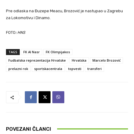
Pre odlaska na Đuzepe Meacu, Brozović je nastupao u Zagrebu
za Lokomotivu i Dinamo.
FOTO
: HNS
TAGS
FK Al Nasr
FK Olimpijakos
Fudbalska reprezentacija Hrvatske
Hrvatska
Marcelo Brozović
prelazni rok
sportskacentrala
topvesti
transferi
POVEZANI ČLANCI