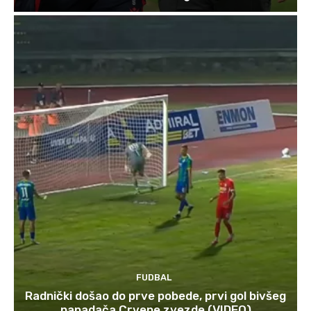
FUDBAL
Radnički došao do prve pobede, prvi gol bivšeg
napadača Crvene zvezde (VIDEO)