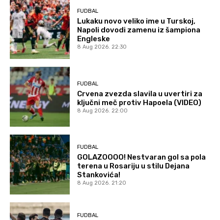
FUDBAL
Lukaku novo veliko ime u Turskoj,
Napoli dovodi zamenu iz šampiona
Engleske
8 Aug 2026. 22:30
FUDBAL
Crvena zvezda slavila u uvertiri za
ključni meč protiv Hapoela (VIDEO)
8 Aug 2026. 22:00
FUDBAL
GOLAZOOOO! Nestvaran gol sa pola
terena u Rosariju u stilu Dejana
Stankovića!
8 Aug 2026. 21:20
FUDBAL